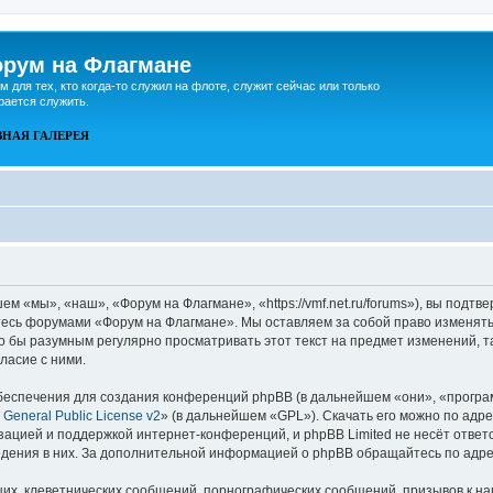
рум на Флагмане
м для тех, кто когда-то служил на флоте, служит сейчас или только
рается служить.
ВНАЯ
ГАЛЕРЕЯ
 «мы», «наш», «Форум на Флагмане», «https://vmf.net.ru/forums»), вы подтв
йтесь форумами «Форум на Флагмане». Мы оставляем за собой право изменять
ло бы разумным регулярно просматривать этот текст на предмет изменений, 
ласие с ними.
еспечения для создания конференций phpBB (в дальнейшем «они», «програ
General Public License v2
» (в дальнейшем «GPL»). Скачать его можно по адр
зацией и поддержкой интернет-конференций, и phpBB Limited не несёт ответ
ведения в них. За дополнительной информацией о phpBB обращайтесь по адр
их, клеветнических сообщений, порнографических сообщений, призывов к на