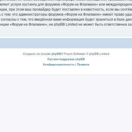
авляет услуги хостинга для форумов «Форум на Флагмане» или международно
ии, при этом ваш провайдер будет поставлен в известность, если мы сочтём
 с тем, что администраторы форумов «Форум на Флагмане» имеют право удал
 согласны с тем, что введённая вами информация будет храниться в базе да
ции «Форум на Флагмане», ни phpBB Limited не может быть ответственна за д
Создано на основе
phpBB
® Forum Software © phpBB Limited
Русская поддержка phpBB
Конфиденциальность
|
Правила