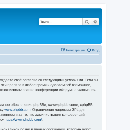
Поиск
Расширенный по
Регистрация
Вход
ерждаете своё согласие со следующими условиями. Если вы
 эти правила в любое время и сделаем всё возможное,
так как использование конференции «Форум на Флагмане»
ммное обеспечение phpBB», «www.phpbb.com», «phpBB
есу
www.phpbb.com
. Ограничения лицензии GPL для
ственности за то, что администрация конференций
есу
https://www.phpbb.com/
.
циональной розни и прочих сообщений, которые могут