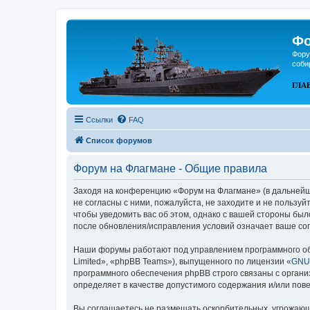
Фо
Фору
соби
ГЛА
Ссылки
FAQ
Список форумов
Форум на Флагмане - Общие правила
Заходя на конференцию «Форум на Флагмане» (в дальнейшем
не согласны с ними, пожалуйста, не заходите и не пользу
чтобы уведомить вас об этом, однако с вашей стороны бы
после обновления/исправления условий означает ваше сог
Наши форумы работают под управлением программного об
Limited», «phpBB Teams»), выпущенного по лицензии «
GNU 
программного обеспечения phpBB строго связаны с органи
определяет в качестве допустимого содержания и/или по
Вы соглашаетесь не размещать оскорбительных, угрожающ