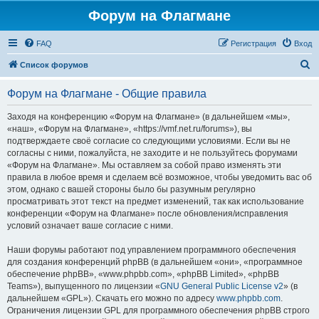
Форум на Флагмане
FAQ
Регистрация
Вход
П
Список форумов
о
Форум на Флагмане - Общие правила
и
с
Заходя на конференцию «Форум на Флагмане» (в дальнейшем «мы»,
«наш», «Форум на Флагмане», «https://vmf.net.ru/forums»), вы
к
подтверждаете своё согласие со следующими условиями. Если вы не
согласны с ними, пожалуйста, не заходите и не пользуйтесь форумами
«Форум на Флагмане». Мы оставляем за собой право изменять эти
правила в любое время и сделаем всё возможное, чтобы уведомить вас об
этом, однако с вашей стороны было бы разумным регулярно
просматривать этот текст на предмет изменений, так как использование
конференции «Форум на Флагмане» после обновления/исправления
условий означает ваше согласие с ними.
Наши форумы работают под управлением программного обеспечения
для создания конференций phpBB (в дальнейшем «они», «программное
обеспечение phpBB», «www.phpbb.com», «phpBB Limited», «phpBB
Teams»), выпущенного по лицензии «
GNU General Public License v2
» (в
дальнейшем «GPL»). Скачать его можно по адресу
www.phpbb.com
.
Ограничения лицензии GPL для программного обеспечения phpBB строго