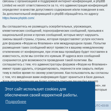
связаны с организацией и поддержкой интернет-конференций, и phpBB
Limited не несёт ответственности за то, что администрация конференций
определяет в качестве допустимого содержания и/или поведения в них.
За дополнительной информацией о phpBB обращайтесь по адресу
https://www.phpbb.com/
.
Вы соглашаетесь не размещать оскорбительных, угрожающих,
клеветнических сообщений, порнографических сообщений, призывов к
национальной розни и прочих сообщений, которые могут нарушить
законы вашей страны, страны, которая предоставляет услуги хостинга
для форумов «Форум на Флагмане» или международное право. Попытки
размещения таких сообщений могут привести к вашему немедленному
отключению от конференции, при этом ваш провайдер будет поставлен в
известность, если мы сочтём это нужным. IP-адреса всех сообщений
сохраняются для возможности проведения такой политики. Вы
соглашаетесь с тем, что администраторы форумов «Форум на Флагмане»
имеют право удалить, отредактировать, перенести или закрыть любую
тему в любое время по своему усмотрению. Как пользователь вы согласны
с тем, что введённая вами информация будет храниться в базе данных.
Хотя эта информация не будет открыта третьим лицам без вашего
разрешения, ни администрация конференции «Форум на Флагмане», ни
Этот сайт использует cookies для
phpBB Limited не может быть ответственна за действия хакеров, которые
могут привести к несанкционированному доступу к ней.
обеспечения своей корректной работы.
Подробнее
Список форумов
Удалить cookies
Часовой пояс:
UTC+03:00