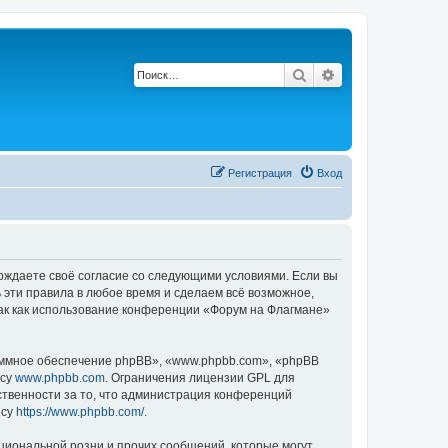
Поиск
Расширенный по
Регистрация
Вход
ерждаете своё согласие со следующими условиями. Если вы
 эти правила в любое время и сделаем всё возможное,
так как использование конференции «Форум на Флагмане»
ммное обеспечение phpBB», «www.phpbb.com», «phpBB
есу
www.phpbb.com
. Ограничения лицензии GPL для
ственности за то, что администрация конференций
есу
https://www.phpbb.com/
.
циональной розни и прочих сообщений, которые могут