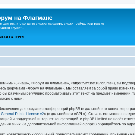
рум на Флагмане
м для тех, кто когда-то служил на флоте, служит сейчас или только
рается служить.
ВНАЯ
ГАЛЕРЕЯ
 «мы», «наш», «Форум на Флагмане», «https://vmf.net.ru/forums»), вы подтв
йтесь форумами «Форум на Флагмане». Мы оставляем за собой право изменять
ло бы разумным регулярно просматривать этот текст на предмет изменений, 
ласие с ними.
еспечения для создания конференций phpBB (в дальнейшем «они», «програ
General Public License v2
» (в дальнейшем «GPL»). Скачать его можно по адр
зацией и поддержкой интернет-конференций, и phpBB Limited не несёт ответ
ведения в них. За дополнительной информацией о phpBB обращайтесь по адр
их, клеветнических сообщений, порнографических сообщений, призывов к на