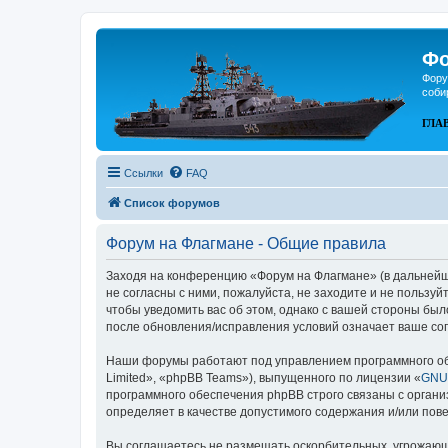
Фо
Фору
соби
ГЛА
Ссылки
FAQ
Список форумов
Форум на Флагмане - Общие правила
Заходя на конференцию «Форум на Флагмане» (в дальнейшем
не согласны с ними, пожалуйста, не заходите и не пользу
чтобы уведомить вас об этом, однако с вашей стороны бы
после обновления/исправления условий означает ваше сог
Наши форумы работают под управлением программного об
Limited», «phpBB Teams»), выпущенного по лицензии «
GNU 
программного обеспечения phpBB строго связаны с органи
определяет в качестве допустимого содержания и/или по
Вы соглашаетесь не размещать оскорбительных, угрожающ