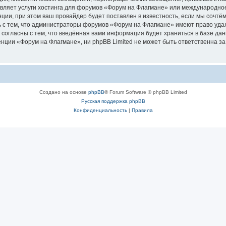
авляет услуги хостинга для форумов «Форум на Флагмане» или международно
ии, при этом ваш провайдер будет поставлен в известность, если мы сочтём
 с тем, что администраторы форумов «Форум на Флагмане» имеют право удал
 согласны с тем, что введённая вами информация будет храниться в базе да
ции «Форум на Флагмане», ни phpBB Limited не может быть ответственна за д
Создано на основе
phpBB
® Forum Software © phpBB Limited
Русская поддержка phpBB
Конфиденциальность
|
Правила