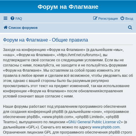
Форум на Флагмане
FAQ
Регистрация
Вход
П
Список форумов
о
Форум на Флагмане - Общие правила
и
с
Заходя на конференцию «Форум на Флагмане» (в дальнейшем «мы»,
«наш», «Форум на Флагмане», «https://vmf.net.ru/forums»), вы
к
подтверждаете своё согласие со следующими условиями. Если вы не
согласны с ними, пожалуйста, не заходите и не пользуйтесь форумами
«Форум на Флагмане». Мы оставляем за собой право изменять эти
правила в любое время и сделаем всё возможное, чтобы уведомить вас об
этом, однако с вашей стороны было бы разумным регулярно
просматривать этот текст на предмет изменений, так как использование
конференции «Форум на Флагмане» после обновления/исправления
условий означает ваше согласие с ними.
Наши форумы работают под управлением программного обеспечения
для создания конференций phpBB (в дальнейшем «они», «программное
обеспечение phpBB», «www.phpbb.com», «phpBB Limited», «phpBB
Teams»), выпущенного по лицензии «
GNU General Public License v2
» (в
дальнейшем «GPL»). Скачать его можно по адресу
www.phpbb.com
.
Ограничения лицензии GPL для программного обеспечения phpBB строго