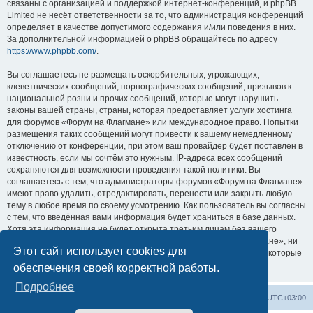
связаны с организацией и поддержкой интернет-конференций, и phpBB
Limited не несёт ответственности за то, что администрация конференций
определяет в качестве допустимого содержания и/или поведения в них.
За дополнительной информацией о phpBB обращайтесь по адресу
https://www.phpbb.com/
.
Вы соглашаетесь не размещать оскорбительных, угрожающих,
клеветнических сообщений, порнографических сообщений, призывов к
национальной розни и прочих сообщений, которые могут нарушить
законы вашей страны, страны, которая предоставляет услуги хостинга
для форумов «Форум на Флагмане» или международное право. Попытки
размещения таких сообщений могут привести к вашему немедленному
отключению от конференции, при этом ваш провайдер будет поставлен в
известность, если мы сочтём это нужным. IP-адреса всех сообщений
сохраняются для возможности проведения такой политики. Вы
соглашаетесь с тем, что администраторы форумов «Форум на Флагмане»
имеют право удалить, отредактировать, перенести или закрыть любую
тему в любое время по своему усмотрению. Как пользователь вы согласны
с тем, что введённая вами информация будет храниться в базе данных.
Хотя эта информация не будет открыта третьим лицам без вашего
разрешения, ни администрация конференции «Форум на Флагмане», ни
Этот сайт использует cookies для
phpBB Limited не может быть ответственна за действия хакеров, которые
могут привести к несанкционированному доступу к ней.
обеспечения своей корректной работы.
Подробнее
Список форумов
Удалить cookies
Часовой пояс:
UTC+03:00