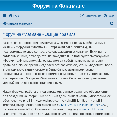
Форум на Флагмане
FAQ
Регистрация
Вход
П
Список форумов
о
Форум на Флагмане - Общие правила
и
с
Заходя на конференцию «Форум на Флагмане» (в дальнейшем «мы»,
«наш», «Форум на Флагмане», «https://vmf.net.ru/forums»), вы
к
подтверждаете своё согласие со следующими условиями. Если вы не
согласны с ними, пожалуйста, не заходите и не пользуйтесь форумами
«Форум на Флагмане». Мы оставляем за собой право изменять эти
правила в любое время и сделаем всё возможное, чтобы уведомить вас об
этом, однако с вашей стороны было бы разумным регулярно
просматривать этот текст на предмет изменений, так как использование
конференции «Форум на Флагмане» после обновления/исправления
условий означает ваше согласие с ними.
Наши форумы работают под управлением программного обеспечения
для создания конференций phpBB (в дальнейшем «они», «программное
обеспечение phpBB», «www.phpbb.com», «phpBB Limited», «phpBB
Teams»), выпущенного по лицензии «
GNU General Public License v2
» (в
дальнейшем «GPL»). Скачать его можно по адресу
www.phpbb.com
.
Ограничения лицензии GPL для программного обеспечения phpBB строго