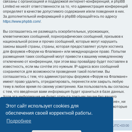
связаны с организацией и поддержкой интернет-конференций, и phpBB
Limited не несёт ответственности за то, что администрация конференций
определяет в качестве допустимого содержания и/или поведения в них.
За дополнительной информацией о phpBB обращайтесь по адресу
https://www.phpbb.com/
.
Вы соглашаетесь не размещать оскорбительных, угрожающих,
клеветнических сообщений, порнографических сообщений, призывов к
национальной розни и прочих сообщений, которые могут нарушить
законы вашей страны, страны, которая предоставляет услуги хостинга
для форумов «Форум на Флагмане» или международное право. Попытки
размещения таких сообщений могут привести к вашему немедленному
отключению от конференции, при этом ваш провайдер будет поставлен в
известность, если мы сочтём это нужным. IP-адреса всех сообщений
сохраняются для возможности проведения такой политики. Вы
соглашаетесь с тем, что администраторы форумов «Форум на Флагмане»
имеют право удалить, отредактировать, перенести или закрыть любую
тему в любое время по своему усмотрению. Как пользователь вы согласны
с тем, что введённая вами информация будет храниться в базе данных.
Хотя эта информация не будет открыта третьим лицам без вашего
разрешения, ни администрация конференции «Форум на Флагмане», ни
Этот сайт использует cookies для
phpBB Limited не может быть ответственна за действия хакеров, которые
могут привести к несанкционированному доступу к ней.
обеспечения своей корректной работы.
Подробнее
Список форумов
Удалить cookies
Часовой пояс:
UTC+03:00