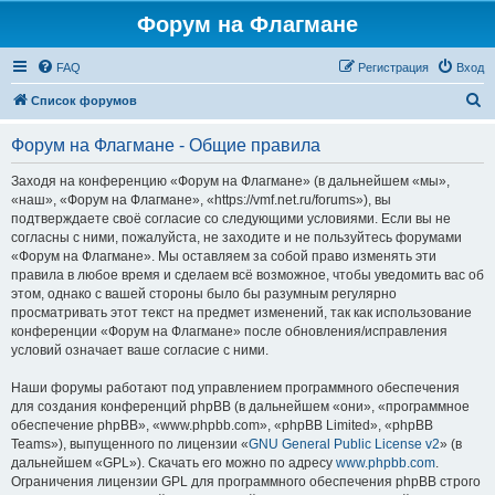
Форум на Флагмане
FAQ
Регистрация
Вход
П
Список форумов
о
Форум на Флагмане - Общие правила
и
с
Заходя на конференцию «Форум на Флагмане» (в дальнейшем «мы»,
«наш», «Форум на Флагмане», «https://vmf.net.ru/forums»), вы
к
подтверждаете своё согласие со следующими условиями. Если вы не
согласны с ними, пожалуйста, не заходите и не пользуйтесь форумами
«Форум на Флагмане». Мы оставляем за собой право изменять эти
правила в любое время и сделаем всё возможное, чтобы уведомить вас об
этом, однако с вашей стороны было бы разумным регулярно
просматривать этот текст на предмет изменений, так как использование
конференции «Форум на Флагмане» после обновления/исправления
условий означает ваше согласие с ними.
Наши форумы работают под управлением программного обеспечения
для создания конференций phpBB (в дальнейшем «они», «программное
обеспечение phpBB», «www.phpbb.com», «phpBB Limited», «phpBB
Teams»), выпущенного по лицензии «
GNU General Public License v2
» (в
дальнейшем «GPL»). Скачать его можно по адресу
www.phpbb.com
.
Ограничения лицензии GPL для программного обеспечения phpBB строго