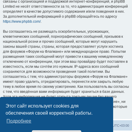
связаны с организацией и поддержкой интернет-конференций, и phpBB
Limited не несёт ответственности за то, что администрация конференций
определяет в качестве допустимого содержания и/или поведения в них.
За дополнительной информацией о phpBB обращайтесь по адресу
https://www.phpbb.com/
.
Вы соглашаетесь не размещать оскорбительных, угрожающих,
клеветнических сообщений, порнографических сообщений, призывов к
национальной розни и прочих сообщений, которые могут нарушить
законы вашей страны, страны, которая предоставляет услуги хостинга
для форумов «Форум на Флагмане» или международное право. Попытки
размещения таких сообщений могут привести к вашему немедленному
отключению от конференции, при этом ваш провайдер будет поставлен в
известность, если мы сочтём это нужным. IP-адреса всех сообщений
сохраняются для возможности проведения такой политики. Вы
соглашаетесь с тем, что администраторы форумов «Форум на Флагмане»
имеют право удалить, отредактировать, перенести или закрыть любую
тему в любое время по своему усмотрению. Как пользователь вы согласны
с тем, что введённая вами информация будет храниться в базе данных.
Хотя эта информация не будет открыта третьим лицам без вашего
разрешения, ни администрация конференции «Форум на Флагмане», ни
Этот сайт использует cookies для
phpBB Limited не может быть ответственна за действия хакеров, которые
могут привести к несанкционированному доступу к ней.
обеспечения своей корректной работы.
Подробнее
Список форумов
Удалить cookies
Часовой пояс:
UTC+03:00