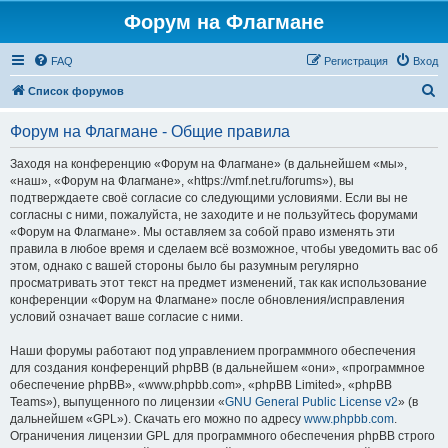
Форум на Флагмане
FAQ
Регистрация
Вход
П
Список форумов
о
Форум на Флагмане - Общие правила
и
с
Заходя на конференцию «Форум на Флагмане» (в дальнейшем «мы»,
«наш», «Форум на Флагмане», «https://vmf.net.ru/forums»), вы
к
подтверждаете своё согласие со следующими условиями. Если вы не
согласны с ними, пожалуйста, не заходите и не пользуйтесь форумами
«Форум на Флагмане». Мы оставляем за собой право изменять эти
правила в любое время и сделаем всё возможное, чтобы уведомить вас об
этом, однако с вашей стороны было бы разумным регулярно
просматривать этот текст на предмет изменений, так как использование
конференции «Форум на Флагмане» после обновления/исправления
условий означает ваше согласие с ними.
Наши форумы работают под управлением программного обеспечения
для создания конференций phpBB (в дальнейшем «они», «программное
обеспечение phpBB», «www.phpbb.com», «phpBB Limited», «phpBB
Teams»), выпущенного по лицензии «
GNU General Public License v2
» (в
дальнейшем «GPL»). Скачать его можно по адресу
www.phpbb.com
.
Ограничения лицензии GPL для программного обеспечения phpBB строго