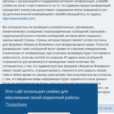
связаны с организацией и поддержкой интернет-конференций, и phpBB
Limited не несёт ответственности за то, что администрация конференций
определяет в качестве допустимого содержания и/или поведения в них.
За дополнительной информацией о phpBB обращайтесь по адресу
https://www.phpbb.com/
.
Вы соглашаетесь не размещать оскорбительных, угрожающих,
клеветнических сообщений, порнографических сообщений, призывов к
национальной розни и прочих сообщений, которые могут нарушить
законы вашей страны, страны, которая предоставляет услуги хостинга
для форумов «Форум на Флагмане» или международное право. Попытки
размещения таких сообщений могут привести к вашему немедленному
отключению от конференции, при этом ваш провайдер будет поставлен в
известность, если мы сочтём это нужным. IP-адреса всех сообщений
сохраняются для возможности проведения такой политики. Вы
соглашаетесь с тем, что администраторы форумов «Форум на Флагмане»
имеют право удалить, отредактировать, перенести или закрыть любую
тему в любое время по своему усмотрению. Как пользователь вы согласны
с тем, что введённая вами информация будет храниться в базе данных.
Хотя эта информация не будет открыта третьим лицам без вашего
разрешения, ни администрация конференции «Форум на Флагмане», ни
Этот сайт использует cookies для
phpBB Limited не может быть ответственна за действия хакеров, которые
могут привести к несанкционированному доступу к ней.
обеспечения своей корректной работы.
Подробнее
Список форумов
Удалить cookies
Часовой пояс:
UTC+03:00