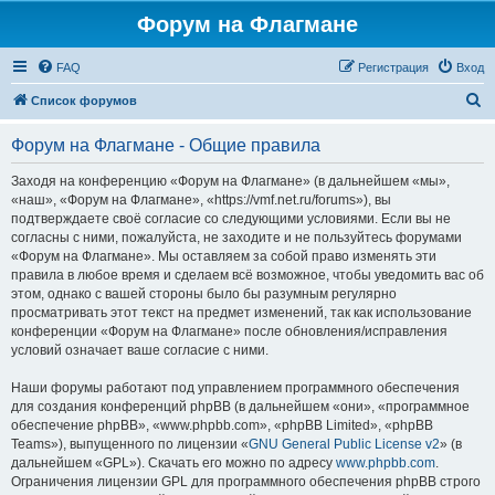
Форум на Флагмане
FAQ
Регистрация
Вход
П
Список форумов
о
Форум на Флагмане - Общие правила
и
с
Заходя на конференцию «Форум на Флагмане» (в дальнейшем «мы»,
«наш», «Форум на Флагмане», «https://vmf.net.ru/forums»), вы
к
подтверждаете своё согласие со следующими условиями. Если вы не
согласны с ними, пожалуйста, не заходите и не пользуйтесь форумами
«Форум на Флагмане». Мы оставляем за собой право изменять эти
правила в любое время и сделаем всё возможное, чтобы уведомить вас об
этом, однако с вашей стороны было бы разумным регулярно
просматривать этот текст на предмет изменений, так как использование
конференции «Форум на Флагмане» после обновления/исправления
условий означает ваше согласие с ними.
Наши форумы работают под управлением программного обеспечения
для создания конференций phpBB (в дальнейшем «они», «программное
обеспечение phpBB», «www.phpbb.com», «phpBB Limited», «phpBB
Teams»), выпущенного по лицензии «
GNU General Public License v2
» (в
дальнейшем «GPL»). Скачать его можно по адресу
www.phpbb.com
.
Ограничения лицензии GPL для программного обеспечения phpBB строго