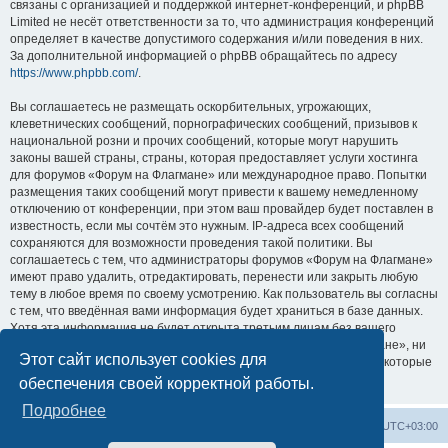
связаны с организацией и поддержкой интернет-конференций, и phpBB
Limited не несёт ответственности за то, что администрация конференций
определяет в качестве допустимого содержания и/или поведения в них.
За дополнительной информацией о phpBB обращайтесь по адресу
https://www.phpbb.com/
.
Вы соглашаетесь не размещать оскорбительных, угрожающих,
клеветнических сообщений, порнографических сообщений, призывов к
национальной розни и прочих сообщений, которые могут нарушить
законы вашей страны, страны, которая предоставляет услуги хостинга
для форумов «Форум на Флагмане» или международное право. Попытки
размещения таких сообщений могут привести к вашему немедленному
отключению от конференции, при этом ваш провайдер будет поставлен в
известность, если мы сочтём это нужным. IP-адреса всех сообщений
сохраняются для возможности проведения такой политики. Вы
соглашаетесь с тем, что администраторы форумов «Форум на Флагмане»
имеют право удалить, отредактировать, перенести или закрыть любую
тему в любое время по своему усмотрению. Как пользователь вы согласны
с тем, что введённая вами информация будет храниться в базе данных.
Хотя эта информация не будет открыта третьим лицам без вашего
разрешения, ни администрация конференции «Форум на Флагмане», ни
Этот сайт использует cookies для
phpBB Limited не может быть ответственна за действия хакеров, которые
могут привести к несанкционированному доступу к ней.
обеспечения своей корректной работы.
Подробнее
Список форумов
Удалить cookies
Часовой пояс:
UTC+03:00