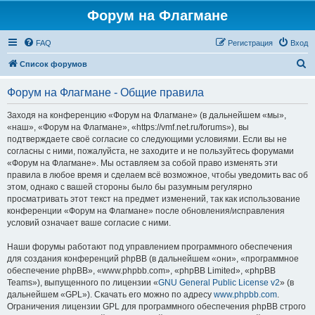
Форум на Флагмане
FAQ
Регистрация
Вход
П
Список форумов
о
Форум на Флагмане - Общие правила
и
с
Заходя на конференцию «Форум на Флагмане» (в дальнейшем «мы»,
«наш», «Форум на Флагмане», «https://vmf.net.ru/forums»), вы
к
подтверждаете своё согласие со следующими условиями. Если вы не
согласны с ними, пожалуйста, не заходите и не пользуйтесь форумами
«Форум на Флагмане». Мы оставляем за собой право изменять эти
правила в любое время и сделаем всё возможное, чтобы уведомить вас об
этом, однако с вашей стороны было бы разумным регулярно
просматривать этот текст на предмет изменений, так как использование
конференции «Форум на Флагмане» после обновления/исправления
условий означает ваше согласие с ними.
Наши форумы работают под управлением программного обеспечения
для создания конференций phpBB (в дальнейшем «они», «программное
обеспечение phpBB», «www.phpbb.com», «phpBB Limited», «phpBB
Teams»), выпущенного по лицензии «
GNU General Public License v2
» (в
дальнейшем «GPL»). Скачать его можно по адресу
www.phpbb.com
.
Ограничения лицензии GPL для программного обеспечения phpBB строго