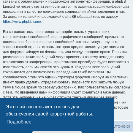
связаны с организацией и поддержкой интернет-конференций, и phpBB
Limited не несёт ответственности за то, что администрация конференций
определяет в качестве допустимого содержания и/или поведения в них.
За дополнительной информацией о phpBB обращайтесь по адресу
https://www.phpbb.com/
.
Вы соглашаетесь не размещать оскорбительных, угрожающих,
клеветнических сообщений, порнографических сообщений, призывов к
национальной розни и прочих сообщений, которые могут нарушить
законы вашей страны, страны, которая предоставляет услуги хостинга
для форумов «Форум на Флагмане» или международное право. Попытки
размещения таких сообщений могут привести к вашему немедленному
отключению от конференции, при этом ваш провайдер будет поставлен в
известность, если мы сочтём это нужным. IP-адреса всех сообщений
сохраняются для возможности проведения такой политики. Вы
соглашаетесь с тем, что администраторы форумов «Форум на Флагмане»
имеют право удалить, отредактировать, перенести или закрыть любую
тему в любое время по своему усмотрению. Как пользователь вы согласны
с тем, что введённая вами информация будет храниться в базе данных.
Хотя эта информация не будет открыта третьим лицам без вашего
разрешения, ни администрация конференции «Форум на Флагмане», ни
Этот сайт использует cookies для
phpBB Limited не может быть ответственна за действия хакеров, которые
могут привести к несанкционированному доступу к ней.
обеспечения своей корректной работы.
Подробнее
Список форумов
Удалить cookies
Часовой пояс:
UTC+03:00