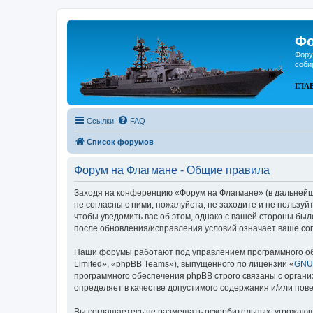
Фо
Фору
соби
ГЛА
Ссылки
FAQ
Список форумов
Форум на Флагмане - Общие правила
Заходя на конференцию «Форум на Флагмане» (в дальнейшем
не согласны с ними, пожалуйста, не заходите и не пользу
чтобы уведомить вас об этом, однако с вашей стороны бы
после обновления/исправления условий означает ваше сог
Наши форумы работают под управлением программного об
Limited», «phpBB Teams»), выпущенного по лицензии «
GNU 
программного обеспечения phpBB строго связаны с органи
определяет в качестве допустимого содержания и/или по
Вы соглашаетесь не размещать оскорбительных, угрожающ