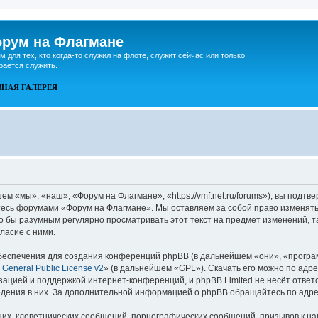
рум на Флагмане
м для тех, кто когда-то служил на флоте, служит сейчас или только
рается служить.
ВНАЯ
ГАЛЕРЕЯ
 «мы», «наш», «Форум на Флагмане», «https://vmf.net.ru/forums»), вы подтв
йтесь форумами «Форум на Флагмане». Мы оставляем за собой право изменять
ло бы разумным регулярно просматривать этот текст на предмет изменений, 
ласие с ними.
еспечения для создания конференций phpBB (в дальнейшем «они», «програ
General Public License v2
» (в дальнейшем «GPL»). Скачать его можно по адр
зацией и поддержкой интернет-конференций, и phpBB Limited не несёт ответ
ведения в них. За дополнительной информацией о phpBB обращайтесь по адр
их, клеветнических сообщений, порнографических сообщений, призывов к на