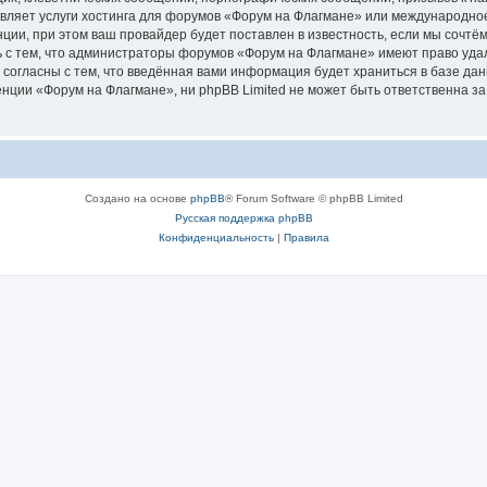
авляет услуги хостинга для форумов «Форум на Флагмане» или международно
ии, при этом ваш провайдер будет поставлен в известность, если мы сочтём
 с тем, что администраторы форумов «Форум на Флагмане» имеют право удал
 согласны с тем, что введённая вами информация будет храниться в базе да
ции «Форум на Флагмане», ни phpBB Limited не может быть ответственна за д
Создано на основе
phpBB
® Forum Software © phpBB Limited
Русская поддержка phpBB
Конфиденциальность
|
Правила