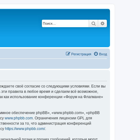
Поиск
Расширенный по
Регистрация
Вход
ерждаете своё согласие со следующими условиями. Если вы
 эти правила в любое время и сделаем всё возможное,
так как использование конференции «Форум на Флагмане»
ммное обеспечение phpBB», «www.phpbb.com», «phpBB
есу
www.phpbb.com
. Ограничения лицензии GPL для
ственности за то, что администрация конференций
есу
https://www.phpbb.com/
.
циональной розни и прочих сообщений, которые могут