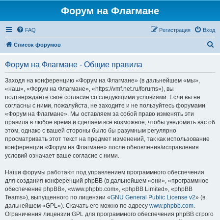
Форум на Флагмане
FAQ
Регистрация
Вход
П
Список форумов
о
Форум на Флагмане - Общие правила
и
с
Заходя на конференцию «Форум на Флагмане» (в дальнейшем «мы»,
«наш», «Форум на Флагмане», «https://vmf.net.ru/forums»), вы
к
подтверждаете своё согласие со следующими условиями. Если вы не
согласны с ними, пожалуйста, не заходите и не пользуйтесь форумами
«Форум на Флагмане». Мы оставляем за собой право изменять эти
правила в любое время и сделаем всё возможное, чтобы уведомить вас об
этом, однако с вашей стороны было бы разумным регулярно
просматривать этот текст на предмет изменений, так как использование
конференции «Форум на Флагмане» после обновления/исправления
условий означает ваше согласие с ними.
Наши форумы работают под управлением программного обеспечения
для создания конференций phpBB (в дальнейшем «они», «программное
обеспечение phpBB», «www.phpbb.com», «phpBB Limited», «phpBB
Teams»), выпущенного по лицензии «
GNU General Public License v2
» (в
дальнейшем «GPL»). Скачать его можно по адресу
www.phpbb.com
.
Ограничения лицензии GPL для программного обеспечения phpBB строго