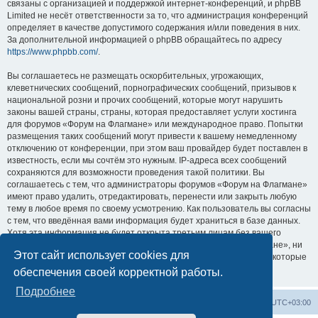
связаны с организацией и поддержкой интернет-конференций, и phpBB
Limited не несёт ответственности за то, что администрация конференций
определяет в качестве допустимого содержания и/или поведения в них.
За дополнительной информацией о phpBB обращайтесь по адресу
https://www.phpbb.com/
.
Вы соглашаетесь не размещать оскорбительных, угрожающих,
клеветнических сообщений, порнографических сообщений, призывов к
национальной розни и прочих сообщений, которые могут нарушить
законы вашей страны, страны, которая предоставляет услуги хостинга
для форумов «Форум на Флагмане» или международное право. Попытки
размещения таких сообщений могут привести к вашему немедленному
отключению от конференции, при этом ваш провайдер будет поставлен в
известность, если мы сочтём это нужным. IP-адреса всех сообщений
сохраняются для возможности проведения такой политики. Вы
соглашаетесь с тем, что администраторы форумов «Форум на Флагмане»
имеют право удалить, отредактировать, перенести или закрыть любую
тему в любое время по своему усмотрению. Как пользователь вы согласны
с тем, что введённая вами информация будет храниться в базе данных.
Хотя эта информация не будет открыта третьим лицам без вашего
разрешения, ни администрация конференции «Форум на Флагмане», ни
Этот сайт использует cookies для
phpBB Limited не может быть ответственна за действия хакеров, которые
могут привести к несанкционированному доступу к ней.
обеспечения своей корректной работы.
Подробнее
Список форумов
Удалить cookies
Часовой пояс:
UTC+03:00