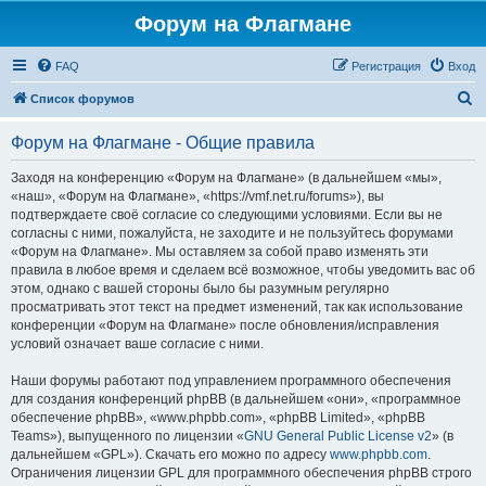
Форум на Флагмане
FAQ
Регистрация
Вход
П
Список форумов
о
Форум на Флагмане - Общие правила
и
с
Заходя на конференцию «Форум на Флагмане» (в дальнейшем «мы»,
«наш», «Форум на Флагмане», «https://vmf.net.ru/forums»), вы
к
подтверждаете своё согласие со следующими условиями. Если вы не
согласны с ними, пожалуйста, не заходите и не пользуйтесь форумами
«Форум на Флагмане». Мы оставляем за собой право изменять эти
правила в любое время и сделаем всё возможное, чтобы уведомить вас об
этом, однако с вашей стороны было бы разумным регулярно
просматривать этот текст на предмет изменений, так как использование
конференции «Форум на Флагмане» после обновления/исправления
условий означает ваше согласие с ними.
Наши форумы работают под управлением программного обеспечения
для создания конференций phpBB (в дальнейшем «они», «программное
обеспечение phpBB», «www.phpbb.com», «phpBB Limited», «phpBB
Teams»), выпущенного по лицензии «
GNU General Public License v2
» (в
дальнейшем «GPL»). Скачать его можно по адресу
www.phpbb.com
.
Ограничения лицензии GPL для программного обеспечения phpBB строго