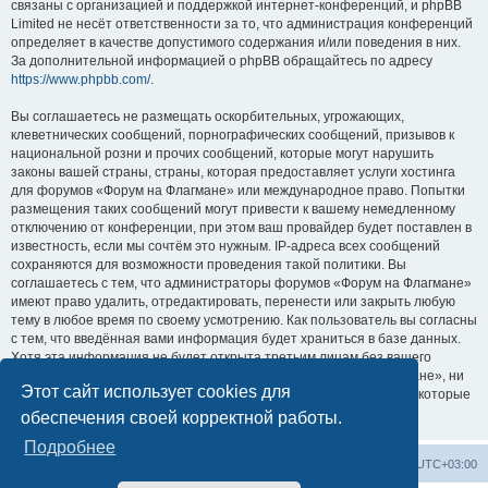
связаны с организацией и поддержкой интернет-конференций, и phpBB
Limited не несёт ответственности за то, что администрация конференций
определяет в качестве допустимого содержания и/или поведения в них.
За дополнительной информацией о phpBB обращайтесь по адресу
https://www.phpbb.com/
.
Вы соглашаетесь не размещать оскорбительных, угрожающих,
клеветнических сообщений, порнографических сообщений, призывов к
национальной розни и прочих сообщений, которые могут нарушить
законы вашей страны, страны, которая предоставляет услуги хостинга
для форумов «Форум на Флагмане» или международное право. Попытки
размещения таких сообщений могут привести к вашему немедленному
отключению от конференции, при этом ваш провайдер будет поставлен в
известность, если мы сочтём это нужным. IP-адреса всех сообщений
сохраняются для возможности проведения такой политики. Вы
соглашаетесь с тем, что администраторы форумов «Форум на Флагмане»
имеют право удалить, отредактировать, перенести или закрыть любую
тему в любое время по своему усмотрению. Как пользователь вы согласны
с тем, что введённая вами информация будет храниться в базе данных.
Хотя эта информация не будет открыта третьим лицам без вашего
разрешения, ни администрация конференции «Форум на Флагмане», ни
Этот сайт использует cookies для
phpBB Limited не может быть ответственна за действия хакеров, которые
могут привести к несанкционированному доступу к ней.
обеспечения своей корректной работы.
Подробнее
Список форумов
Удалить cookies
Часовой пояс:
UTC+03:00