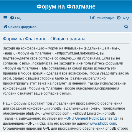
Форум на Флагмане
FAQ
Регистрация
Вход
П
Список форумов
о
Форум на Флагмане - Общие правила
и
с
Заходя на конференцию «Форум на Флагмане» (в дальнейшем «мы»,
«наш», «Форум на Флагмане», «https://vmf.net.ru/forums»), вы
к
подтверждаете своё согласие со следующими условиями. Если вы не
согласны с ними, пожалуйста, не заходите и не пользуйтесь форумами
«Форум на Флагмане». Мы оставляем за собой право изменять эти
правила в любое время и сделаем всё возможное, чтобы уведомить вас об
этом, однако с вашей стороны было бы разумным регулярно
просматривать этот текст на предмет изменений, так как использование
конференции «Форум на Флагмане» после обновления/исправления
условий означает ваше согласие с ними.
Наши форумы работают под управлением программного обеспечения
для создания конференций phpBB (в дальнейшем «они», «программное
обеспечение phpBB», «www.phpbb.com», «phpBB Limited», «phpBB
Teams»), выпущенного по лицензии «
GNU General Public License v2
» (в
дальнейшем «GPL»). Скачать его можно по адресу
www.phpbb.com
.
Ограничения лицензии GPL для программного обеспечения phpBB строго