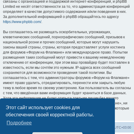
связаны с организацией и поддержкой интернет-конференций, и phpBB
Limited не несёт ответственности за то, что администрация конференций
определяет в качестве допустимого содержания и/или поведения в них.
За дополнительной информацией о phpBB обращайтесь по адресу
https://www.phpbb.com/
.
Вы соглашаетесь не размещать оскорбительных, угрожающих,
клеветнических сообщений, порнографических сообщений, призывов к
национальной розни и прочих сообщений, которые могут нарушить
законы вашей страны, страны, которая предоставляет услуги хостинга
для форумов «Форум на Флагмане» или международное право. Попытки
размещения таких сообщений могут привести к вашему немедленному
отключению от конференции, при этом ваш провайдер будет поставлен в
известность, если мы сочтём это нужным. IP-адреса всех сообщений
сохраняются для возможности проведения такой политики. Вы
соглашаетесь с тем, что администраторы форумов «Форум на Флагмане»
имеют право удалить, отредактировать, перенести или закрыть любую
тему в любое время по своему усмотрению. Как пользователь вы согласны
с тем, что введённая вами информация будет храниться в базе данных.
Хотя эта информация не будет открыта третьим лицам без вашего
разрешения, ни администрация конференции «Форум на Флагмане», ни
Этот сайт использует cookies для
phpBB Limited не может быть ответственна за действия хакеров, которые
могут привести к несанкционированному доступу к ней.
обеспечения своей корректной работы.
Подробнее
Список форумов
Удалить cookies
Часовой пояс:
UTC+03:00