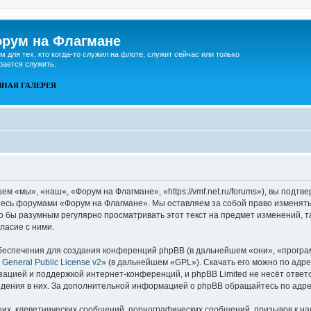
рум на Флагмане
м для тех, кто когда-то служил на флоте, служит сейчас или только
рается служить.
ВНАЯ
ГАЛЕРЕЯ
 «мы», «наш», «Форум на Флагмане», «https://vmf.net.ru/forums»), вы подтв
йтесь форумами «Форум на Флагмане». Мы оставляем за собой право изменять
ло бы разумным регулярно просматривать этот текст на предмет изменений, 
ласие с ними.
еспечения для создания конференций phpBB (в дальнейшем «они», «програ
General Public License v2
» (в дальнейшем «GPL»). Скачать его можно по адр
зацией и поддержкой интернет-конференций, и phpBB Limited не несёт ответ
ведения в них. За дополнительной информацией о phpBB обращайтесь по адр
их, клеветнических сообщений, порнографических сообщений, призывов к на