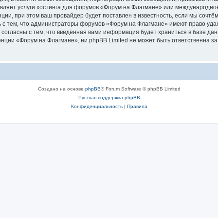
авляет услуги хостинга для форумов «Форум на Флагмане» или международно
ии, при этом ваш провайдер будет поставлен в известность, если мы сочтём
 с тем, что администраторы форумов «Форум на Флагмане» имеют право удал
 согласны с тем, что введённая вами информация будет храниться в базе да
ции «Форум на Флагмане», ни phpBB Limited не может быть ответственна за д
Создано на основе
phpBB
® Forum Software © phpBB Limited
Русская поддержка phpBB
Конфиденциальность
|
Правила