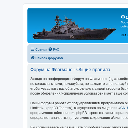
Фо
Фору
соби
ГЛА
Ссылки
FAQ
Список форумов
Форум на Флагмане - Общие правила
Заходя на конференцию «Форум на Флагмане» (в дальнейшем
не согласны с ними, пожалуйста, не заходите и не пользу
чтобы уведомить вас об этом, однако с вашей стороны бы
после обновления/исправления условий означает ваше сог
Наши форумы работают под управлением программного об
Limited», «phpBB Teams»), выпущенного по лицензии «
GNU 
программного обеспечения phpBB строго связаны с органи
определяет в качестве допустимого содержания и/или по
Вы соглашаетесь не размещать оскорбительных, угрожающ