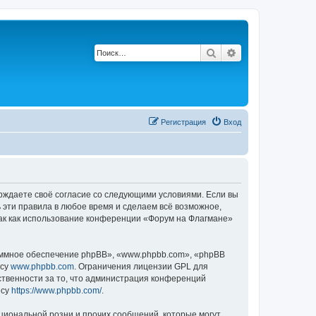
Поиск
Расширенный по
Регистрация
Вход
ерждаете своё согласие со следующими условиями. Если вы
 эти правила в любое время и сделаем всё возможное,
так как использование конференции «Форум на Флагмане»
ммное обеспечение phpBB», «www.phpbb.com», «phpBB
есу
www.phpbb.com
. Ограничения лицензии GPL для
ственности за то, что администрация конференций
есу
https://www.phpbb.com/
.
циональной розни и прочих сообщений, которые могут