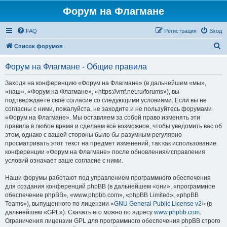
Форум на Флагмане
FAQ
Регистрация
Вход
П
Список форумов
о
Форум на Флагмане - Общие правила
и
с
Заходя на конференцию «Форум на Флагмане» (в дальнейшем «мы»,
«наш», «Форум на Флагмане», «https://vmf.net.ru/forums»), вы
к
подтверждаете своё согласие со следующими условиями. Если вы не
согласны с ними, пожалуйста, не заходите и не пользуйтесь форумами
«Форум на Флагмане». Мы оставляем за собой право изменять эти
правила в любое время и сделаем всё возможное, чтобы уведомить вас об
этом, однако с вашей стороны было бы разумным регулярно
просматривать этот текст на предмет изменений, так как использование
конференции «Форум на Флагмане» после обновления/исправления
условий означает ваше согласие с ними.
Наши форумы работают под управлением программного обеспечения
для создания конференций phpBB (в дальнейшем «они», «программное
обеспечение phpBB», «www.phpbb.com», «phpBB Limited», «phpBB
Teams»), выпущенного по лицензии «
GNU General Public License v2
» (в
дальнейшем «GPL»). Скачать его можно по адресу
www.phpbb.com
.
Ограничения лицензии GPL для программного обеспечения phpBB строго