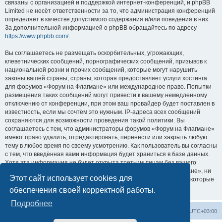
связаны с организацией и поддержкой интернет-конференций, и phpBB
Limited не несёт ответственности за то, что администрация конференций
определяет в качестве допустимого содержания и/или поведения в них.
За дополнительной информацией о phpBB обращайтесь по адресу
https://www.phpbb.com/
.
Вы соглашаетесь не размещать оскорбительных, угрожающих,
клеветнических сообщений, порнографических сообщений, призывов к
национальной розни и прочих сообщений, которые могут нарушить
законы вашей страны, страны, которая предоставляет услуги хостинга
для форумов «Форум на Флагмане» или международное право. Попытки
размещения таких сообщений могут привести к вашему немедленному
отключению от конференции, при этом ваш провайдер будет поставлен в
известность, если мы сочтём это нужным. IP-адреса всех сообщений
сохраняются для возможности проведения такой политики. Вы
соглашаетесь с тем, что администраторы форумов «Форум на Флагмане»
имеют право удалить, отредактировать, перенести или закрыть любую
тему в любое время по своему усмотрению. Как пользователь вы согласны
с тем, что введённая вами информация будет храниться в базе данных.
Хотя эта информация не будет открыта третьим лицам без вашего
разрешения, ни администрация конференции «Форум на Флагмане», ни
Этот сайт использует cookies для
phpBB Limited не может быть ответственна за действия хакеров, которые
могут привести к несанкционированному доступу к ней.
обеспечения своей корректной работы.
Подробнее
Список форумов
Удалить cookies
Часовой пояс:
UTC+03:00