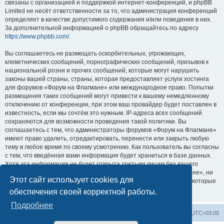
связаны с организацией и поддержкой интернет-конференций, и phpBB
Limited не несёт ответственности за то, что администрация конференций
определяет в качестве допустимого содержания и/или поведения в них.
За дополнительной информацией о phpBB обращайтесь по адресу
https://www.phpbb.com/
.
Вы соглашаетесь не размещать оскорбительных, угрожающих,
клеветнических сообщений, порнографических сообщений, призывов к
национальной розни и прочих сообщений, которые могут нарушить
законы вашей страны, страны, которая предоставляет услуги хостинга
для форумов «Форум на Флагмане» или международное право. Попытки
размещения таких сообщений могут привести к вашему немедленному
отключению от конференции, при этом ваш провайдер будет поставлен в
известность, если мы сочтём это нужным. IP-адреса всех сообщений
сохраняются для возможности проведения такой политики. Вы
соглашаетесь с тем, что администраторы форумов «Форум на Флагмане»
имеют право удалить, отредактировать, перенести или закрыть любую
тему в любое время по своему усмотрению. Как пользователь вы согласны
с тем, что введённая вами информация будет храниться в базе данных.
Хотя эта информация не будет открыта третьим лицам без вашего
разрешения, ни администрация конференции «Форум на Флагмане», ни
Этот сайт использует cookies для
phpBB Limited не может быть ответственна за действия хакеров, которые
могут привести к несанкционированному доступу к ней.
обеспечения своей корректной работы.
Подробнее
Список форумов
Удалить cookies
Часовой пояс:
UTC+03:00