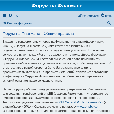
Форум на Флагмане
FAQ
Регистрация
Вход
П
Список форумов
о
Форум на Флагмане - Общие правила
и
с
Заходя на конференцию «Форум на Флагмане» (в дальнейшем «мы»,
«наш», «Форум на Флагмане», «https://vmf.net.ru/forums»), вы
к
подтверждаете своё согласие со следующими условиями. Если вы не
согласны с ними, пожалуйста, не заходите и не пользуйтесь форумами
«Форум на Флагмане». Мы оставляем за собой право изменять эти
правила в любое время и сделаем всё возможное, чтобы уведомить вас об
этом, однако с вашей стороны было бы разумным регулярно
просматривать этот текст на предмет изменений, так как использование
конференции «Форум на Флагмане» после обновления/исправления
условий означает ваше согласие с ними.
Наши форумы работают под управлением программного обеспечения
для создания конференций phpBB (в дальнейшем «они», «программное
обеспечение phpBB», «www.phpbb.com», «phpBB Limited», «phpBB
Teams»), выпущенного по лицензии «
GNU General Public License v2
» (в
дальнейшем «GPL»). Скачать его можно по адресу
www.phpbb.com
.
Ограничения лицензии GPL для программного обеспечения phpBB строго