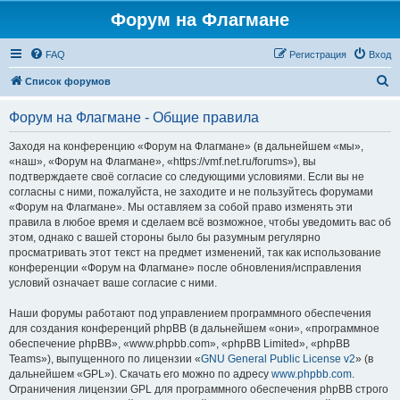
Форум на Флагмане
FAQ
Регистрация
Вход
П
Список форумов
о
Форум на Флагмане - Общие правила
и
с
Заходя на конференцию «Форум на Флагмане» (в дальнейшем «мы»,
«наш», «Форум на Флагмане», «https://vmf.net.ru/forums»), вы
к
подтверждаете своё согласие со следующими условиями. Если вы не
согласны с ними, пожалуйста, не заходите и не пользуйтесь форумами
«Форум на Флагмане». Мы оставляем за собой право изменять эти
правила в любое время и сделаем всё возможное, чтобы уведомить вас об
этом, однако с вашей стороны было бы разумным регулярно
просматривать этот текст на предмет изменений, так как использование
конференции «Форум на Флагмане» после обновления/исправления
условий означает ваше согласие с ними.
Наши форумы работают под управлением программного обеспечения
для создания конференций phpBB (в дальнейшем «они», «программное
обеспечение phpBB», «www.phpbb.com», «phpBB Limited», «phpBB
Teams»), выпущенного по лицензии «
GNU General Public License v2
» (в
дальнейшем «GPL»). Скачать его можно по адресу
www.phpbb.com
.
Ограничения лицензии GPL для программного обеспечения phpBB строго