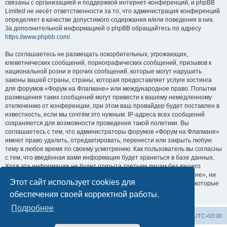
связаны с организацией и поддержкой интернет-конференций, и phpBB
Limited не несёт ответственности за то, что администрация конференций
определяет в качестве допустимого содержания и/или поведения в них.
За дополнительной информацией о phpBB обращайтесь по адресу
https://www.phpbb.com/
.
Вы соглашаетесь не размещать оскорбительных, угрожающих,
клеветнических сообщений, порнографических сообщений, призывов к
национальной розни и прочих сообщений, которые могут нарушить
законы вашей страны, страны, которая предоставляет услуги хостинга
для форумов «Форум на Флагмане» или международное право. Попытки
размещения таких сообщений могут привести к вашему немедленному
отключению от конференции, при этом ваш провайдер будет поставлен в
известность, если мы сочтём это нужным. IP-адреса всех сообщений
сохраняются для возможности проведения такой политики. Вы
соглашаетесь с тем, что администраторы форумов «Форум на Флагмане»
имеют право удалить, отредактировать, перенести или закрыть любую
тему в любое время по своему усмотрению. Как пользователь вы согласны
с тем, что введённая вами информация будет храниться в базе данных.
Хотя эта информация не будет открыта третьим лицам без вашего
разрешения, ни администрация конференции «Форум на Флагмане», ни
Этот сайт использует cookies для
phpBB Limited не может быть ответственна за действия хакеров, которые
могут привести к несанкционированному доступу к ней.
обеспечения своей корректной работы.
Подробнее
Список форумов
Удалить cookies
Часовой пояс:
UTC+03:00