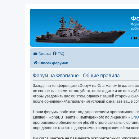
Фо
Фору
соби
ГЛА
Ссылки
FAQ
Список форумов
Форум на Флагмане - Общие правила
Заходя на конференцию «Форум на Флагмане» (в дальнейшем
не согласны с ними, пожалуйста, не заходите и не пользу
чтобы уведомить вас об этом, однако с вашей стороны бы
после обновления/исправления условий означает ваше сог
Наши форумы работают под управлением программного об
Limited», «phpBB Teams»), выпущенного по лицензии «
GNU 
программного обеспечения phpBB строго связаны с органи
определяет в качестве допустимого содержания и/или по
Вы соглашаетесь не размещать оскорбительных, угрожающ