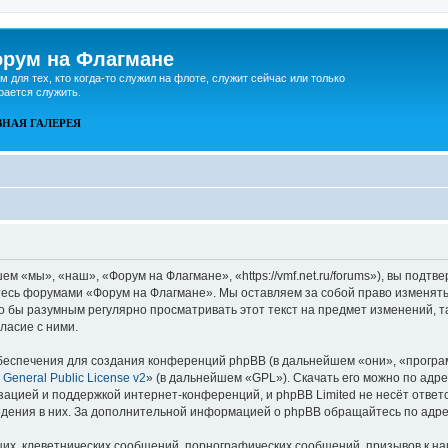
рум на Флагмане
м для тех, кто когда-то служил на флоте, служит сейчас или только
рается служить.
ВНАЯ
ГАЛЕРЕЯ
 «мы», «наш», «Форум на Флагмане», «https://vmf.net.ru/forums»), вы подтв
йтесь форумами «Форум на Флагмане». Мы оставляем за собой право изменять
ло бы разумным регулярно просматривать этот текст на предмет изменений, 
ласие с ними.
еспечения для создания конференций phpBB (в дальнейшем «они», «програ
General Public License v2
» (в дальнейшем «GPL»). Скачать его можно по адр
зацией и поддержкой интернет-конференций, и phpBB Limited не несёт ответ
ведения в них. За дополнительной информацией о phpBB обращайтесь по адр
их, клеветнических сообщений, порнографических сообщений, призывов к на