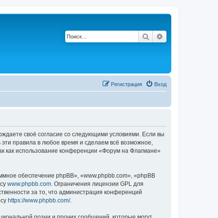
Поиск
Расширенный по
Регистрация
Вход
ерждаете своё согласие со следующими условиями. Если вы
 эти правила в любое время и сделаем всё возможное,
так как использование конференции «Форум на Флагмане»
ммное обеспечение phpBB», «www.phpbb.com», «phpBB
есу
www.phpbb.com
. Ограничения лицензии GPL для
ственности за то, что администрация конференций
есу
https://www.phpbb.com/
.
циональной розни и прочих сообщений, которые могут