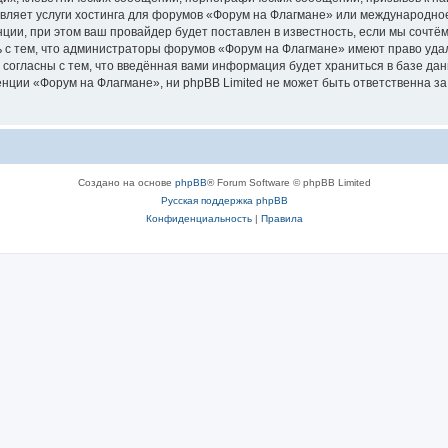
авляет услуги хостинга для форумов «Форум на Флагмане» или международно
ии, при этом ваш провайдер будет поставлен в известность, если мы сочтём
 с тем, что администраторы форумов «Форум на Флагмане» имеют право удал
 согласны с тем, что введённая вами информация будет храниться в базе да
ции «Форум на Флагмане», ни phpBB Limited не может быть ответственна за д
Создано на основе
phpBB
® Forum Software © phpBB Limited
Русская поддержка phpBB
Конфиденциальность
|
Правила