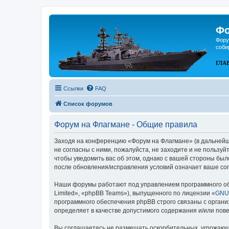
Фо
Фору
соби
ГЛА
Ссылки
FAQ
Список форумов
Форум на Флагмане - Общие правила
Заходя на конференцию «Форум на Флагмане» (в дальнейшем
не согласны с ними, пожалуйста, не заходите и не пользу
чтобы уведомить вас об этом, однако с вашей стороны бы
после обновления/исправления условий означает ваше сог
Наши форумы работают под управлением программного об
Limited», «phpBB Teams»), выпущенного по лицензии «
GNU 
программного обеспечения phpBB строго связаны с органи
определяет в качестве допустимого содержания и/или по
Вы соглашаетесь не размещать оскорбительных, угрожающ