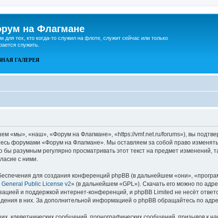
рум на Флагмане
м для тех, кто когда-то служил на флоте, служит сейчас или только
рается служить.
ВНАЯ
ГАЛЕРЕЯ
 «мы», «наш», «Форум на Флагмане», «https://vmf.net.ru/forums»), вы подтв
йтесь форумами «Форум на Флагмане». Мы оставляем за собой право изменять
ло бы разумным регулярно просматривать этот текст на предмет изменений, 
ласие с ними.
еспечения для создания конференций phpBB (в дальнейшем «они», «програ
General Public License v2
» (в дальнейшем «GPL»). Скачать его можно по адр
зацией и поддержкой интернет-конференций, и phpBB Limited не несёт ответ
ведения в них. За дополнительной информацией о phpBB обращайтесь по адр
их, клеветнических сообщений, порнографических сообщений, призывов к на