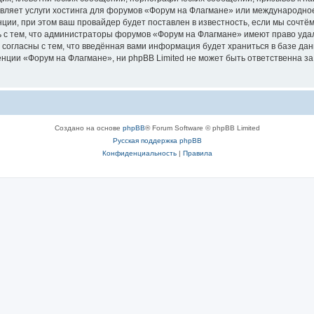
авляет услуги хостинга для форумов «Форум на Флагмане» или международно
ии, при этом ваш провайдер будет поставлен в известность, если мы сочтём
 с тем, что администраторы форумов «Форум на Флагмане» имеют право удал
 согласны с тем, что введённая вами информация будет храниться в базе да
ции «Форум на Флагмане», ни phpBB Limited не может быть ответственна за д
Создано на основе
phpBB
® Forum Software © phpBB Limited
Русская поддержка phpBB
Конфиденциальность
|
Правила