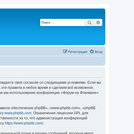
Поиск
Расширенный по
Регистрация
Вход
ерждаете своё согласие со следующими условиями. Если вы
 эти правила в любое время и сделаем всё возможное,
так как использование конференции «Форум на Флагмане»
ммное обеспечение phpBB», «www.phpbb.com», «phpBB
есу
www.phpbb.com
. Ограничения лицензии GPL для
ственности за то, что администрация конференций
есу
https://www.phpbb.com/
.
циональной розни и прочих сообщений, которые могут