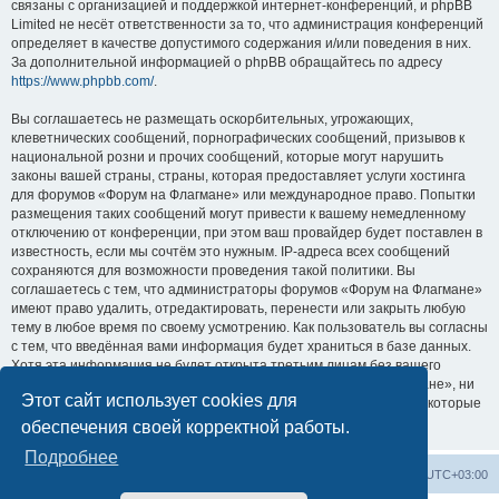
связаны с организацией и поддержкой интернет-конференций, и phpBB
Limited не несёт ответственности за то, что администрация конференций
определяет в качестве допустимого содержания и/или поведения в них.
За дополнительной информацией о phpBB обращайтесь по адресу
https://www.phpbb.com/
.
Вы соглашаетесь не размещать оскорбительных, угрожающих,
клеветнических сообщений, порнографических сообщений, призывов к
национальной розни и прочих сообщений, которые могут нарушить
законы вашей страны, страны, которая предоставляет услуги хостинга
для форумов «Форум на Флагмане» или международное право. Попытки
размещения таких сообщений могут привести к вашему немедленному
отключению от конференции, при этом ваш провайдер будет поставлен в
известность, если мы сочтём это нужным. IP-адреса всех сообщений
сохраняются для возможности проведения такой политики. Вы
соглашаетесь с тем, что администраторы форумов «Форум на Флагмане»
имеют право удалить, отредактировать, перенести или закрыть любую
тему в любое время по своему усмотрению. Как пользователь вы согласны
с тем, что введённая вами информация будет храниться в базе данных.
Хотя эта информация не будет открыта третьим лицам без вашего
разрешения, ни администрация конференции «Форум на Флагмане», ни
Этот сайт использует cookies для
phpBB Limited не может быть ответственна за действия хакеров, которые
могут привести к несанкционированному доступу к ней.
обеспечения своей корректной работы.
Подробнее
Список форумов
Удалить cookies
Часовой пояс:
UTC+03:00