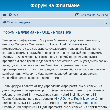
Форум на Флагмане
FAQ
Регистрация
Вход
П
Список форумов
о
Форум на Флагмане - Общие правила
и
с
Заходя на конференцию «Форум на Флагмане» (в дальнейшем «мы»,
«наш», «Форум на Флагмане», «https://vmf.net.ru/forums»), вы
к
подтверждаете своё согласие со следующими условиями. Если вы не
согласны с ними, пожалуйста, не заходите и не пользуйтесь форумами
«Форум на Флагмане». Мы оставляем за собой право изменять эти
правила в любое время и сделаем всё возможное, чтобы уведомить вас об
этом, однако с вашей стороны было бы разумным регулярно
просматривать этот текст на предмет изменений, так как использование
конференции «Форум на Флагмане» после обновления/исправления
условий означает ваше согласие с ними.
Наши форумы работают под управлением программного обеспечения
для создания конференций phpBB (в дальнейшем «они», «программное
обеспечение phpBB», «www.phpbb.com», «phpBB Limited», «phpBB
Teams»), выпущенного по лицензии «
GNU General Public License v2
» (в
дальнейшем «GPL»). Скачать его можно по адресу
www.phpbb.com
.
Ограничения лицензии GPL для программного обеспечения phpBB строго