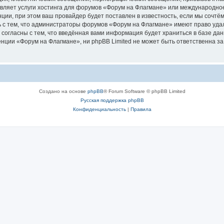
авляет услуги хостинга для форумов «Форум на Флагмане» или международно
ии, при этом ваш провайдер будет поставлен в известность, если мы сочтём
 с тем, что администраторы форумов «Форум на Флагмане» имеют право удал
 согласны с тем, что введённая вами информация будет храниться в базе да
ции «Форум на Флагмане», ни phpBB Limited не может быть ответственна за д
Создано на основе
phpBB
® Forum Software © phpBB Limited
Русская поддержка phpBB
Конфиденциальность
|
Правила