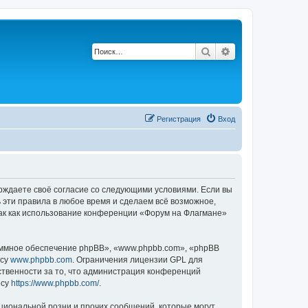
Поиск
Расширенный по
Регистрация
Вход
ерждаете своё согласие со следующими условиями. Если вы
 эти правила в любое время и сделаем всё возможное,
так как использование конференции «Форум на Флагмане»
ммное обеспечение phpBB», «www.phpbb.com», «phpBB
есу
www.phpbb.com
. Ограничения лицензии GPL для
ственности за то, что администрация конференций
есу
https://www.phpbb.com/
.
циональной розни и прочих сообщений, которые могут