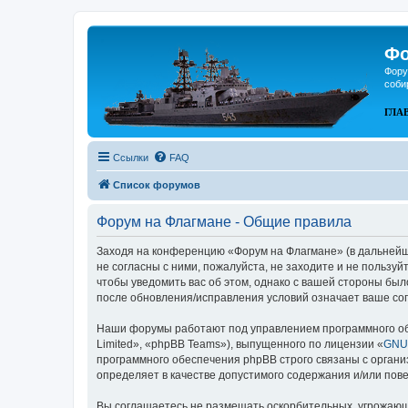
Фо
Фору
соби
ГЛА
Ссылки
FAQ
Список форумов
Форум на Флагмане - Общие правила
Заходя на конференцию «Форум на Флагмане» (в дальнейшем
не согласны с ними, пожалуйста, не заходите и не пользу
чтобы уведомить вас об этом, однако с вашей стороны бы
после обновления/исправления условий означает ваше сог
Наши форумы работают под управлением программного об
Limited», «phpBB Teams»), выпущенного по лицензии «
GNU 
программного обеспечения phpBB строго связаны с органи
определяет в качестве допустимого содержания и/или по
Вы соглашаетесь не размещать оскорбительных, угрожающ