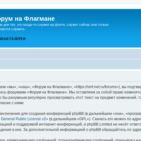
рум на Флагмане
м для тех, кто когда-то служил на флоте, служит сейчас или только
рается служить.
ВНАЯ
ГАЛЕРЕЯ
 «мы», «наш», «Форум на Флагмане», «https://vmf.net.ru/forums»), вы подтв
йтесь форумами «Форум на Флагмане». Мы оставляем за собой право изменять
ло бы разумным регулярно просматривать этот текст на предмет изменений, 
ласие с ними.
еспечения для создания конференций phpBB (в дальнейшем «они», «програ
General Public License v2
» (в дальнейшем «GPL»). Скачать его можно по адр
зацией и поддержкой интернет-конференций, и phpBB Limited не несёт ответ
ведения в них. За дополнительной информацией о phpBB обращайтесь по адр
их, клеветнических сообщений, порнографических сообщений, призывов к на