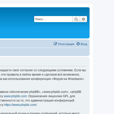
Поиск
Расширенный по
Регистрация
Вход
ерждаете своё согласие со следующими условиями. Если вы
 эти правила в любое время и сделаем всё возможное,
так как использование конференции «Форум на Флагмане»
ммное обеспечение phpBB», «www.phpbb.com», «phpBB
есу
www.phpbb.com
. Ограничения лицензии GPL для
ственности за то, что администрация конференций
есу
https://www.phpbb.com/
.
циональной розни и прочих сообщений, которые могут