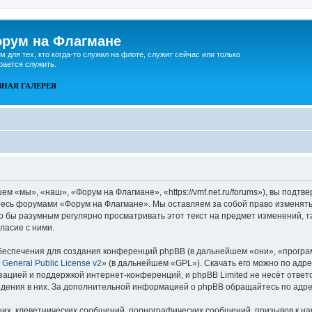
рум на Флагмане
м для тех, кто когда-то служил на флоте, служит сейчас или только
рается служить.
ВНАЯ
ГАЛЕРЕЯ
 «мы», «наш», «Форум на Флагмане», «https://vmf.net.ru/forums»), вы подтв
йтесь форумами «Форум на Флагмане». Мы оставляем за собой право изменять
ло бы разумным регулярно просматривать этот текст на предмет изменений, 
ласие с ними.
еспечения для создания конференций phpBB (в дальнейшем «они», «програ
General Public License v2
» (в дальнейшем «GPL»). Скачать его можно по адр
зацией и поддержкой интернет-конференций, и phpBB Limited не несёт ответ
ведения в них. За дополнительной информацией о phpBB обращайтесь по адр
их, клеветнических сообщений, порнографических сообщений, призывов к на