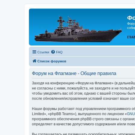
Фо
Фору
соби
ГЛА
Ссылки
FAQ
Список форумов
Форум на Флагмане - Общие правила
Заходя на конференцию «Форум на Флагмане» (в дальнейшем
не согласны с ними, пожалуйста, не заходите и не пользу
чтобы уведомить вас об этом, однако с вашей стороны бы
после обновления/исправления условий означает ваше сог
Наши форумы работают под управлением программного об
Limited», «phpBB Teams»), выпущенного по лицензии «
GNU 
программного обеспечения phpBB строго связаны с органи
определяет в качестве допустимого содержания и/или по
Вы соглашаетесь не размещать оскорбительных, угрожающ