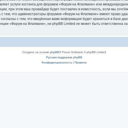
авляет услуги хостинга для форумов «Форум на Флагмане» или международно
ии, при этом ваш провайдер будет поставлен в известность, если мы сочтём
 с тем, что администраторы форумов «Форум на Флагмане» имеют право удал
 согласны с тем, что введённая вами информация будет храниться в базе да
ции «Форум на Флагмане», ни phpBB Limited не может быть ответственна за д
Создано на основе
phpBB
® Forum Software © phpBB Limited
Русская поддержка phpBB
Конфиденциальность
|
Правила