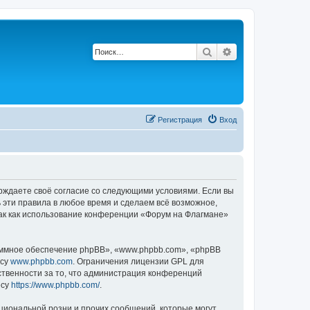
Поиск
Расширенный по
Регистрация
Вход
ерждаете своё согласие со следующими условиями. Если вы
 эти правила в любое время и сделаем всё возможное,
так как использование конференции «Форум на Флагмане»
ммное обеспечение phpBB», «www.phpbb.com», «phpBB
есу
www.phpbb.com
. Ограничения лицензии GPL для
ственности за то, что администрация конференций
есу
https://www.phpbb.com/
.
циональной розни и прочих сообщений, которые могут