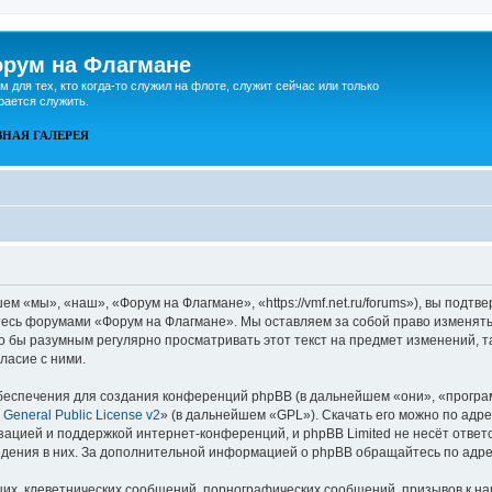
рум на Флагмане
м для тех, кто когда-то служил на флоте, служит сейчас или только
рается служить.
ВНАЯ
ГАЛЕРЕЯ
 «мы», «наш», «Форум на Флагмане», «https://vmf.net.ru/forums»), вы подтв
йтесь форумами «Форум на Флагмане». Мы оставляем за собой право изменять
ло бы разумным регулярно просматривать этот текст на предмет изменений, 
ласие с ними.
еспечения для создания конференций phpBB (в дальнейшем «они», «програ
General Public License v2
» (в дальнейшем «GPL»). Скачать его можно по адр
зацией и поддержкой интернет-конференций, и phpBB Limited не несёт ответ
ведения в них. За дополнительной информацией о phpBB обращайтесь по адр
их, клеветнических сообщений, порнографических сообщений, призывов к на