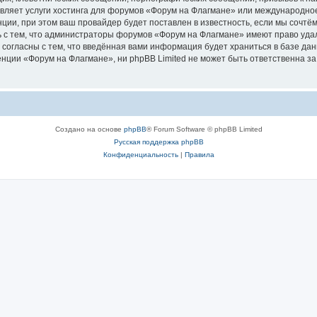
авляет услуги хостинга для форумов «Форум на Флагмане» или международно
ии, при этом ваш провайдер будет поставлен в известность, если мы сочтём
 с тем, что администраторы форумов «Форум на Флагмане» имеют право удал
 согласны с тем, что введённая вами информация будет храниться в базе да
ции «Форум на Флагмане», ни phpBB Limited не может быть ответственна за д
Создано на основе
phpBB
® Forum Software © phpBB Limited
Русская поддержка phpBB
Конфиденциальность
|
Правила