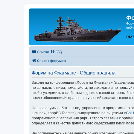
Фо
Фору
соби
ГЛА
Ссылки
FAQ
Список форумов
Форум на Флагмане - Общие правила
Заходя на конференцию «Форум на Флагмане» (в дальнейшем
не согласны с ними, пожалуйста, не заходите и не пользу
чтобы уведомить вас об этом, однако с вашей стороны бы
после обновления/исправления условий означает ваше сог
Наши форумы работают под управлением программного об
Limited», «phpBB Teams»), выпущенного по лицензии «
GNU 
программного обеспечения phpBB строго связаны с органи
определяет в качестве допустимого содержания и/или по
Вы соглашаетесь не размещать оскорбительных, угрожающ