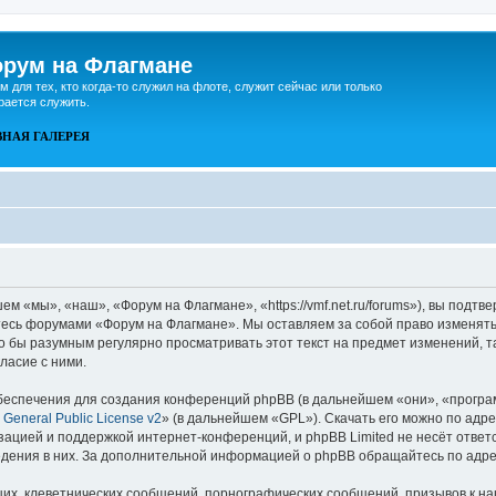
рум на Флагмане
м для тех, кто когда-то служил на флоте, служит сейчас или только
рается служить.
ВНАЯ
ГАЛЕРЕЯ
 «мы», «наш», «Форум на Флагмане», «https://vmf.net.ru/forums»), вы подтв
йтесь форумами «Форум на Флагмане». Мы оставляем за собой право изменять
ло бы разумным регулярно просматривать этот текст на предмет изменений, 
ласие с ними.
еспечения для создания конференций phpBB (в дальнейшем «они», «програ
General Public License v2
» (в дальнейшем «GPL»). Скачать его можно по адр
зацией и поддержкой интернет-конференций, и phpBB Limited не несёт ответ
ведения в них. За дополнительной информацией о phpBB обращайтесь по адр
их, клеветнических сообщений, порнографических сообщений, призывов к на