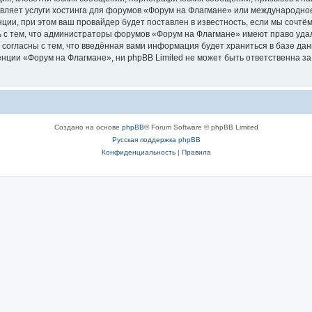
авляет услуги хостинга для форумов «Форум на Флагмане» или международно
ии, при этом ваш провайдер будет поставлен в известность, если мы сочтём
 с тем, что администраторы форумов «Форум на Флагмане» имеют право удал
 согласны с тем, что введённая вами информация будет храниться в базе да
ции «Форум на Флагмане», ни phpBB Limited не может быть ответственна за д
Создано на основе
phpBB
® Forum Software © phpBB Limited
Русская поддержка phpBB
Конфиденциальность
|
Правила