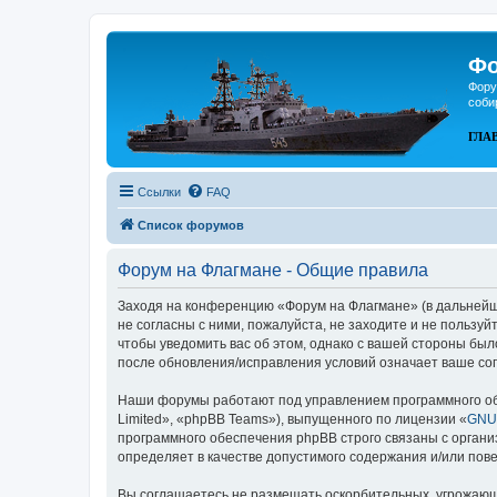
Фо
Фору
соби
ГЛА
Ссылки
FAQ
Список форумов
Форум на Флагмане - Общие правила
Заходя на конференцию «Форум на Флагмане» (в дальнейшем
не согласны с ними, пожалуйста, не заходите и не пользу
чтобы уведомить вас об этом, однако с вашей стороны бы
после обновления/исправления условий означает ваше сог
Наши форумы работают под управлением программного об
Limited», «phpBB Teams»), выпущенного по лицензии «
GNU 
программного обеспечения phpBB строго связаны с органи
определяет в качестве допустимого содержания и/или по
Вы соглашаетесь не размещать оскорбительных, угрожающ