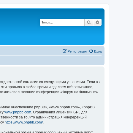
Поиск
Расширенный по
Регистрация
Вход
ерждаете своё согласие со следующими условиями. Если вы
 эти правила в любое время и сделаем всё возможное,
так как использование конференции «Форум на Флагмане»
ммное обеспечение phpBB», «www.phpbb.com», «phpBB
есу
www.phpbb.com
. Ограничения лицензии GPL для
ственности за то, что администрация конференций
есу
https://www.phpbb.com/
.
циональной розни и прочих сообщений, которые могут