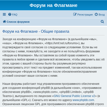
Форум на Флагмане
FAQ
Регистрация
Вход
П
Список форумов
о
Форум на Флагмане - Общие правила
и
с
Заходя на конференцию «Форум на Флагмане» (в дальнейшем «мы»,
«наш», «Форум на Флагмане», «https://vmf.net.ru/forums»), вы
к
подтверждаете своё согласие со следующими условиями. Если вы не
согласны с ними, пожалуйста, не заходите и не пользуйтесь форумами
«Форум на Флагмане». Мы оставляем за собой право изменять эти
правила в любое время и сделаем всё возможное, чтобы уведомить вас об
этом, однако с вашей стороны было бы разумным регулярно
просматривать этот текст на предмет изменений, так как использование
конференции «Форум на Флагмане» после обновления/исправления
условий означает ваше согласие с ними.
Наши форумы работают под управлением программного обеспечения
для создания конференций phpBB (в дальнейшем «они», «программное
обеспечение phpBB», «www.phpbb.com», «phpBB Limited», «phpBB
Teams»), выпущенного по лицензии «
GNU General Public License v2
» (в
дальнейшем «GPL»). Скачать его можно по адресу
www.phpbb.com
.
Ограничения лицензии GPL для программного обеспечения phpBB строго