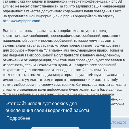
связаны с организацией и поддержкой интернет-конференций, и phpBB
Limited не несёт ответственности за то, что администрация конференций
определяет в качестве допустимого содержания и/или поведения в них.
За дополнительной информацией о phpBB обращайтесь по адресу
https://www.phpbb.com/
.
Вы соглашаетесь не размещать оскорбительных, угрожающих,
клеветнических сообщений, порнографических сообщений, призывов к
национальной розни и прочих сообщений, которые могут нарушить
законы вашей страны, страны, которая предоставляет услуги хостинга
для форумов «Форум на Флагмане» или международное право. Попытки
размещения таких сообщений могут привести к вашему немедленному
отключению от конференции, при этом ваш провайдер будет поставлен в
известность, если мы сочтём это нужным. IP-адреса всех сообщений
сохраняются для возможности проведения такой политики. Вы
соглашаетесь с тем, что администраторы форумов «Форум на Флагмане»
имеют право удалить, отредактировать, перенести или закрыть любую
тему в любое время по своему усмотрению. Как пользователь вы согласны
с тем, что введённая вами информация будет храниться в базе данных.
Хотя эта информация не будет открыта третьим лицам без вашего
разрешения, ни администрация конференции «Форум на Флагмане», ни
Этот сайт использует cookies для
phpBB Limited не может быть ответственна за действия хакеров, которые
могут привести к несанкционированному доступу к ней.
обеспечения своей корректной работы.
Подробнее
Список форумов
Удалить cookies
Часовой пояс:
UTC+03:00