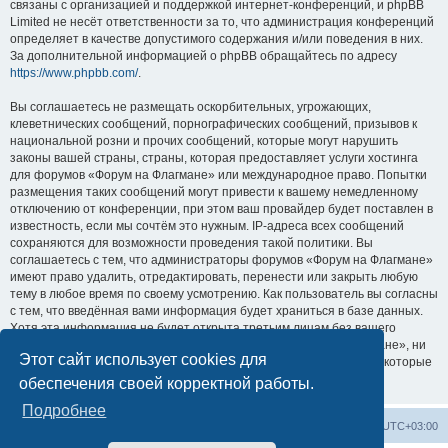
связаны с организацией и поддержкой интернет-конференций, и phpBB
Limited не несёт ответственности за то, что администрация конференций
определяет в качестве допустимого содержания и/или поведения в них.
За дополнительной информацией о phpBB обращайтесь по адресу
https://www.phpbb.com/
.
Вы соглашаетесь не размещать оскорбительных, угрожающих,
клеветнических сообщений, порнографических сообщений, призывов к
национальной розни и прочих сообщений, которые могут нарушить
законы вашей страны, страны, которая предоставляет услуги хостинга
для форумов «Форум на Флагмане» или международное право. Попытки
размещения таких сообщений могут привести к вашему немедленному
отключению от конференции, при этом ваш провайдер будет поставлен в
известность, если мы сочтём это нужным. IP-адреса всех сообщений
сохраняются для возможности проведения такой политики. Вы
соглашаетесь с тем, что администраторы форумов «Форум на Флагмане»
имеют право удалить, отредактировать, перенести или закрыть любую
тему в любое время по своему усмотрению. Как пользователь вы согласны
с тем, что введённая вами информация будет храниться в базе данных.
Хотя эта информация не будет открыта третьим лицам без вашего
разрешения, ни администрация конференции «Форум на Флагмане», ни
Этот сайт использует cookies для
phpBB Limited не может быть ответственна за действия хакеров, которые
могут привести к несанкционированному доступу к ней.
обеспечения своей корректной работы.
Подробнее
Список форумов
Удалить cookies
Часовой пояс:
UTC+03:00