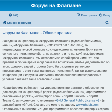
Форум на Флагмане
FAQ
Регистрация
Вход
П
Список форумов
о
Форум на Флагмане - Общие правила
и
с
Заходя на конференцию «Форум на Флагмане» (в дальнейшем «мы»,
«наш», «Форум на Флагмане», «https://vmf.net.ru/forums»), вы
к
подтверждаете своё согласие со следующими условиями. Если вы не
согласны с ними, пожалуйста, не заходите и не пользуйтесь форумами
«Форум на Флагмане». Мы оставляем за собой право изменять эти
правила в любое время и сделаем всё возможное, чтобы уведомить вас об
этом, однако с вашей стороны было бы разумным регулярно
просматривать этот текст на предмет изменений, так как использование
конференции «Форум на Флагмане» после обновления/исправления
условий означает ваше согласие с ними.
Наши форумы работают под управлением программного обеспечения
для создания конференций phpBB (в дальнейшем «они», «программное
обеспечение phpBB», «www.phpbb.com», «phpBB Limited», «phpBB
Teams»), выпущенного по лицензии «
GNU General Public License v2
» (в
дальнейшем «GPL»). Скачать его можно по адресу
www.phpbb.com
.
Ограничения лицензии GPL для программного обеспечения phpBB строго