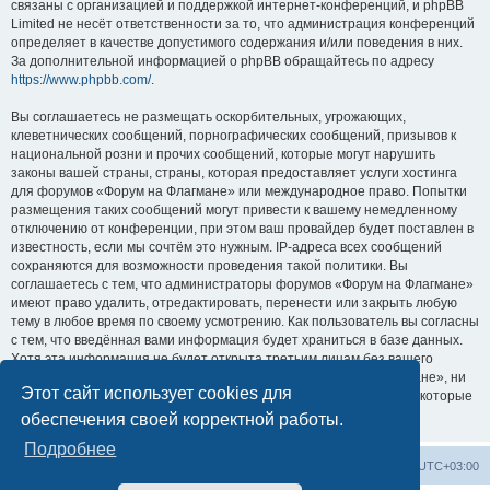
связаны с организацией и поддержкой интернет-конференций, и phpBB
Limited не несёт ответственности за то, что администрация конференций
определяет в качестве допустимого содержания и/или поведения в них.
За дополнительной информацией о phpBB обращайтесь по адресу
https://www.phpbb.com/
.
Вы соглашаетесь не размещать оскорбительных, угрожающих,
клеветнических сообщений, порнографических сообщений, призывов к
национальной розни и прочих сообщений, которые могут нарушить
законы вашей страны, страны, которая предоставляет услуги хостинга
для форумов «Форум на Флагмане» или международное право. Попытки
размещения таких сообщений могут привести к вашему немедленному
отключению от конференции, при этом ваш провайдер будет поставлен в
известность, если мы сочтём это нужным. IP-адреса всех сообщений
сохраняются для возможности проведения такой политики. Вы
соглашаетесь с тем, что администраторы форумов «Форум на Флагмане»
имеют право удалить, отредактировать, перенести или закрыть любую
тему в любое время по своему усмотрению. Как пользователь вы согласны
с тем, что введённая вами информация будет храниться в базе данных.
Хотя эта информация не будет открыта третьим лицам без вашего
разрешения, ни администрация конференции «Форум на Флагмане», ни
Этот сайт использует cookies для
phpBB Limited не может быть ответственна за действия хакеров, которые
могут привести к несанкционированному доступу к ней.
обеспечения своей корректной работы.
Подробнее
Список форумов
Удалить cookies
Часовой пояс:
UTC+03:00