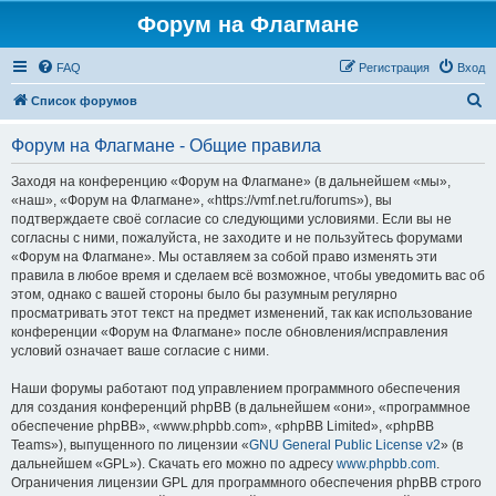
Форум на Флагмане
FAQ
Регистрация
Вход
П
Список форумов
о
Форум на Флагмане - Общие правила
и
с
Заходя на конференцию «Форум на Флагмане» (в дальнейшем «мы»,
«наш», «Форум на Флагмане», «https://vmf.net.ru/forums»), вы
к
подтверждаете своё согласие со следующими условиями. Если вы не
согласны с ними, пожалуйста, не заходите и не пользуйтесь форумами
«Форум на Флагмане». Мы оставляем за собой право изменять эти
правила в любое время и сделаем всё возможное, чтобы уведомить вас об
этом, однако с вашей стороны было бы разумным регулярно
просматривать этот текст на предмет изменений, так как использование
конференции «Форум на Флагмане» после обновления/исправления
условий означает ваше согласие с ними.
Наши форумы работают под управлением программного обеспечения
для создания конференций phpBB (в дальнейшем «они», «программное
обеспечение phpBB», «www.phpbb.com», «phpBB Limited», «phpBB
Teams»), выпущенного по лицензии «
GNU General Public License v2
» (в
дальнейшем «GPL»). Скачать его можно по адресу
www.phpbb.com
.
Ограничения лицензии GPL для программного обеспечения phpBB строго