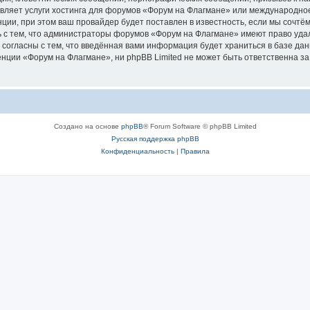
авляет услуги хостинга для форумов «Форум на Флагмане» или международно
ии, при этом ваш провайдер будет поставлен в известность, если мы сочтём
 с тем, что администраторы форумов «Форум на Флагмане» имеют право удал
 согласны с тем, что введённая вами информация будет храниться в базе да
ции «Форум на Флагмане», ни phpBB Limited не может быть ответственна за д
Создано на основе
phpBB
® Forum Software © phpBB Limited
Русская поддержка phpBB
Конфиденциальность
|
Правила