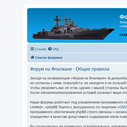
Фо
Фору
соби
ГЛА
Ссылки
FAQ
Список форумов
Форум на Флагмане - Общие правила
Заходя на конференцию «Форум на Флагмане» (в дальнейшем
не согласны с ними, пожалуйста, не заходите и не пользу
чтобы уведомить вас об этом, однако с вашей стороны бы
после обновления/исправления условий означает ваше сог
Наши форумы работают под управлением программного об
Limited», «phpBB Teams»), выпущенного по лицензии «
GNU 
программного обеспечения phpBB строго связаны с органи
определяет в качестве допустимого содержания и/или по
Вы соглашаетесь не размещать оскорбительных, угрожающ