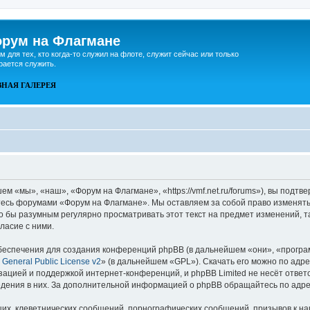
рум на Флагмане
м для тех, кто когда-то служил на флоте, служит сейчас или только
рается служить.
ВНАЯ
ГАЛЕРЕЯ
 «мы», «наш», «Форум на Флагмане», «https://vmf.net.ru/forums»), вы подтв
йтесь форумами «Форум на Флагмане». Мы оставляем за собой право изменять
ло бы разумным регулярно просматривать этот текст на предмет изменений, 
ласие с ними.
еспечения для создания конференций phpBB (в дальнейшем «они», «програ
General Public License v2
» (в дальнейшем «GPL»). Скачать его можно по адр
зацией и поддержкой интернет-конференций, и phpBB Limited не несёт ответ
ведения в них. За дополнительной информацией о phpBB обращайтесь по адр
их, клеветнических сообщений, порнографических сообщений, призывов к на