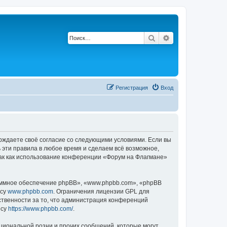
Поиск
Расширенный по
Регистрация
Вход
ерждаете своё согласие со следующими условиями. Если вы
 эти правила в любое время и сделаем всё возможное,
так как использование конференции «Форум на Флагмане»
ммное обеспечение phpBB», «www.phpbb.com», «phpBB
есу
www.phpbb.com
. Ограничения лицензии GPL для
ственности за то, что администрация конференций
есу
https://www.phpbb.com/
.
циональной розни и прочих сообщений, которые могут