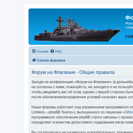
Фо
Фору
соби
ГЛА
Ссылки
FAQ
Список форумов
Форум на Флагмане - Общие правила
Заходя на конференцию «Форум на Флагмане» (в дальнейшем
не согласны с ними, пожалуйста, не заходите и не пользу
чтобы уведомить вас об этом, однако с вашей стороны бы
после обновления/исправления условий означает ваше сог
Наши форумы работают под управлением программного об
Limited», «phpBB Teams»), выпущенного по лицензии «
GNU 
программного обеспечения phpBB строго связаны с органи
определяет в качестве допустимого содержания и/или по
Вы соглашаетесь не размещать оскорбительных, угрожающ