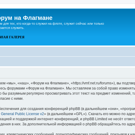
рум на Флагмане
м для тех, кто когда-то служил на флоте, служит сейчас или только
рается служить.
ВНАЯ
ГАЛЕРЕЯ
 «мы», «наш», «Форум на Флагмане», «https://vmf.net.ru/forums»), вы подтв
йтесь форумами «Форум на Флагмане». Мы оставляем за собой право изменять
ло бы разумным регулярно просматривать этот текст на предмет изменений, 
ласие с ними.
еспечения для создания конференций phpBB (в дальнейшем «они», «програ
General Public License v2
» (в дальнейшем «GPL»). Скачать его можно по адр
зацией и поддержкой интернет-конференций, и phpBB Limited не несёт ответ
ведения в них. За дополнительной информацией о phpBB обращайтесь по адр
их, клеветнических сообщений, порнографических сообщений, призывов к на