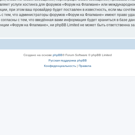
авляет услуги хостинга для форумов «Форум на Флагмане» или международно
ии, при этом ваш провайдер будет поставлен в известность, если мы сочтём
 с тем, что администраторы форумов «Форум на Флагмане» имеют право удал
 согласны с тем, что введённая вами информация будет храниться в базе да
ции «Форум на Флагмане», ни phpBB Limited не может быть ответственна за д
Создано на основе
phpBB
® Forum Software © phpBB Limited
Русская поддержка phpBB
Конфиденциальность
|
Правила