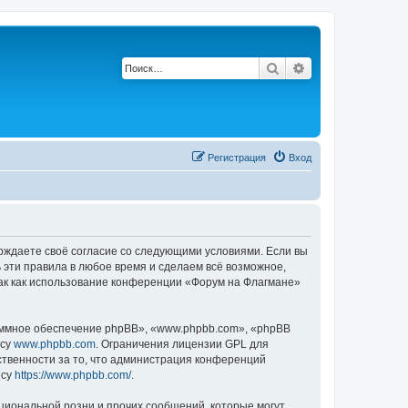
Поиск
Расширенный по
Регистрация
Вход
ерждаете своё согласие со следующими условиями. Если вы
 эти правила в любое время и сделаем всё возможное,
так как использование конференции «Форум на Флагмане»
ммное обеспечение phpBB», «www.phpbb.com», «phpBB
есу
www.phpbb.com
. Ограничения лицензии GPL для
ственности за то, что администрация конференций
есу
https://www.phpbb.com/
.
циональной розни и прочих сообщений, которые могут