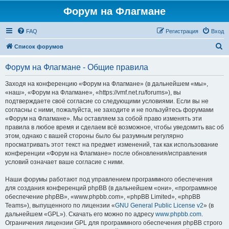
Форум на Флагмане
FAQ
Регистрация
Вход
П
Список форумов
о
Форум на Флагмане - Общие правила
и
с
Заходя на конференцию «Форум на Флагмане» (в дальнейшем «мы»,
«наш», «Форум на Флагмане», «https://vmf.net.ru/forums»), вы
к
подтверждаете своё согласие со следующими условиями. Если вы не
согласны с ними, пожалуйста, не заходите и не пользуйтесь форумами
«Форум на Флагмане». Мы оставляем за собой право изменять эти
правила в любое время и сделаем всё возможное, чтобы уведомить вас об
этом, однако с вашей стороны было бы разумным регулярно
просматривать этот текст на предмет изменений, так как использование
конференции «Форум на Флагмане» после обновления/исправления
условий означает ваше согласие с ними.
Наши форумы работают под управлением программного обеспечения
для создания конференций phpBB (в дальнейшем «они», «программное
обеспечение phpBB», «www.phpbb.com», «phpBB Limited», «phpBB
Teams»), выпущенного по лицензии «
GNU General Public License v2
» (в
дальнейшем «GPL»). Скачать его можно по адресу
www.phpbb.com
.
Ограничения лицензии GPL для программного обеспечения phpBB строго