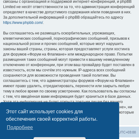
связаны с организацией и поддержкой интернет-конференций, и phpBB
Limited не несёт ответственности за то, что администрация конференций
определяет в качестве допустимого содержания и/или поведения в них.
За дополнительной информацией о phpBB обращайтесь по адресу
https://www.phpbb.com/
.
Вы соглашаетесь не размещать оскорбительных, угрожающих,
клеветнических сообщений, порнографических сообщений, призывов к
национальной розни и прочих сообщений, которые могут нарушить
законы вашей страны, страны, которая предоставляет услуги хостинга
для форумов «Форум на Флагмане» или международное право. Попытки
размещения таких сообщений могут привести к вашему немедленному
отключению от конференции, при этом ваш провайдер будет поставлен в
известность, если мы сочтём это нужным. IP-адреса всех сообщений
сохраняются для возможности проведения такой политики. Вы
соглашаетесь с тем, что администраторы форумов «Форум на Флагмане»
имеют право удалить, отредактировать, перенести или закрыть любую
тему в любое время по своему усмотрению. Как пользователь вы согласны
с тем, что введённая вами информация будет храниться в базе данных.
Хотя эта информация не будет открыта третьим лицам без вашего
разрешения, ни администрация конференции «Форум на Флагмане», ни
Этот сайт использует cookies для
phpBB Limited не может быть ответственна за действия хакеров, которые
могут привести к несанкционированному доступу к ней.
обеспечения своей корректной работы.
Подробнее
Список форумов
Удалить cookies
Часовой пояс:
UTC+03:00