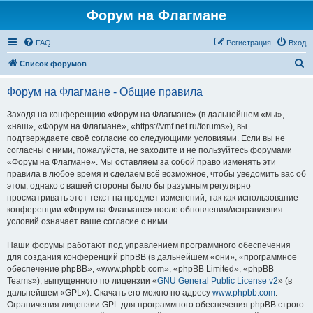
Форум на Флагмане
FAQ
Регистрация
Вход
П
Список форумов
о
Форум на Флагмане - Общие правила
и
с
Заходя на конференцию «Форум на Флагмане» (в дальнейшем «мы»,
«наш», «Форум на Флагмане», «https://vmf.net.ru/forums»), вы
к
подтверждаете своё согласие со следующими условиями. Если вы не
согласны с ними, пожалуйста, не заходите и не пользуйтесь форумами
«Форум на Флагмане». Мы оставляем за собой право изменять эти
правила в любое время и сделаем всё возможное, чтобы уведомить вас об
этом, однако с вашей стороны было бы разумным регулярно
просматривать этот текст на предмет изменений, так как использование
конференции «Форум на Флагмане» после обновления/исправления
условий означает ваше согласие с ними.
Наши форумы работают под управлением программного обеспечения
для создания конференций phpBB (в дальнейшем «они», «программное
обеспечение phpBB», «www.phpbb.com», «phpBB Limited», «phpBB
Teams»), выпущенного по лицензии «
GNU General Public License v2
» (в
дальнейшем «GPL»). Скачать его можно по адресу
www.phpbb.com
.
Ограничения лицензии GPL для программного обеспечения phpBB строго