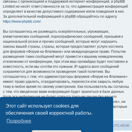
связаны с организацией и поддержкой интернет-конференций, и phpBB
Limited не несёт ответственности за то, что администрация конференций
определяет в качестве допустимого содержания и/или поведения в них.
За дополнительной информацией о phpBB обращайтесь по адресу
https://www.phpbb.com/
.
Вы соглашаетесь не размещать оскорбительных, угрожающих,
клеветнических сообщений, порнографических сообщений, призывов к
национальной розни и прочих сообщений, которые могут нарушить
законы вашей страны, страны, которая предоставляет услуги хостинга
для форумов «Форум на Флагмане» или международное право. Попытки
размещения таких сообщений могут привести к вашему немедленному
отключению от конференции, при этом ваш провайдер будет поставлен в
известность, если мы сочтём это нужным. IP-адреса всех сообщений
сохраняются для возможности проведения такой политики. Вы
соглашаетесь с тем, что администраторы форумов «Форум на Флагмане»
имеют право удалить, отредактировать, перенести или закрыть любую
тему в любое время по своему усмотрению. Как пользователь вы согласны
с тем, что введённая вами информация будет храниться в базе данных.
Хотя эта информация не будет открыта третьим лицам без вашего
разрешения, ни администрация конференции «Форум на Флагмане», ни
Этот сайт использует cookies для
phpBB Limited не может быть ответственна за действия хакеров, которые
могут привести к несанкционированному доступу к ней.
обеспечения своей корректной работы.
Подробнее
Список форумов
Удалить cookies
Часовой пояс:
UTC+03:00