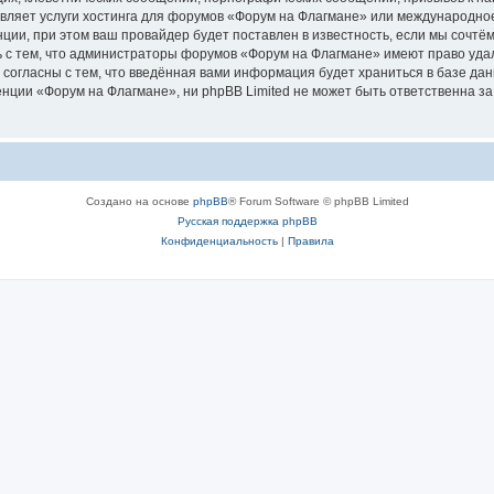
авляет услуги хостинга для форумов «Форум на Флагмане» или международно
ии, при этом ваш провайдер будет поставлен в известность, если мы сочтём
 с тем, что администраторы форумов «Форум на Флагмане» имеют право удал
 согласны с тем, что введённая вами информация будет храниться в базе да
ции «Форум на Флагмане», ни phpBB Limited не может быть ответственна за д
Создано на основе
phpBB
® Forum Software © phpBB Limited
Русская поддержка phpBB
Конфиденциальность
|
Правила