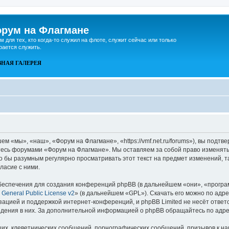
рум на Флагмане
м для тех, кто когда-то служил на флоте, служит сейчас или только
рается служить.
ВНАЯ
ГАЛЕРЕЯ
 «мы», «наш», «Форум на Флагмане», «https://vmf.net.ru/forums»), вы подтв
йтесь форумами «Форум на Флагмане». Мы оставляем за собой право изменять
ло бы разумным регулярно просматривать этот текст на предмет изменений, 
ласие с ними.
еспечения для создания конференций phpBB (в дальнейшем «они», «програ
General Public License v2
» (в дальнейшем «GPL»). Скачать его можно по адр
зацией и поддержкой интернет-конференций, и phpBB Limited не несёт ответ
ведения в них. За дополнительной информацией о phpBB обращайтесь по адр
их, клеветнических сообщений, порнографических сообщений, призывов к на