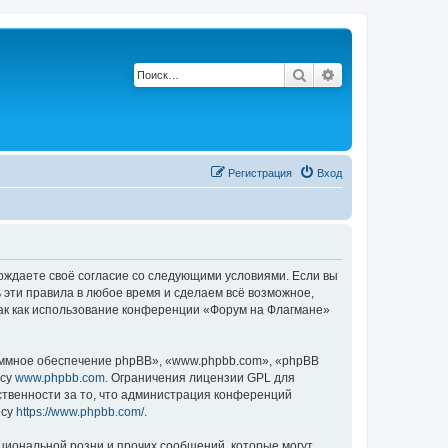
Поиск
Расширенный по
Регистрация
Вход
ерждаете своё согласие со следующими условиями. Если вы
 эти правила в любое время и сделаем всё возможное,
так как использование конференции «Форум на Флагмане»
ммное обеспечение phpBB», «www.phpbb.com», «phpBB
есу
www.phpbb.com
. Ограничения лицензии GPL для
ственности за то, что администрация конференций
есу
https://www.phpbb.com/
.
циональной розни и прочих сообщений, которые могут