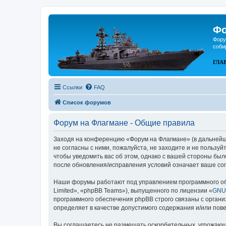
Фо
Фору
соби
ГЛА
Ссылки
FAQ
Список форумов
Форум на Флагмане - Общие правила
Заходя на конференцию «Форум на Флагмане» (в дальнейшем
не согласны с ними, пожалуйста, не заходите и не пользу
чтобы уведомить вас об этом, однако с вашей стороны бы
после обновления/исправления условий означает ваше сог
Наши форумы работают под управлением программного об
Limited», «phpBB Teams»), выпущенного по лицензии «
GNU 
программного обеспечения phpBB строго связаны с органи
определяет в качестве допустимого содержания и/или по
Вы соглашаетесь не размещать оскорбительных, угрожающ