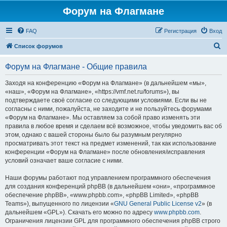
Форум на Флагмане
FAQ
Регистрация
Вход
П
Список форумов
о
Форум на Флагмане - Общие правила
и
с
Заходя на конференцию «Форум на Флагмане» (в дальнейшем «мы»,
«наш», «Форум на Флагмане», «https://vmf.net.ru/forums»), вы
к
подтверждаете своё согласие со следующими условиями. Если вы не
согласны с ними, пожалуйста, не заходите и не пользуйтесь форумами
«Форум на Флагмане». Мы оставляем за собой право изменять эти
правила в любое время и сделаем всё возможное, чтобы уведомить вас об
этом, однако с вашей стороны было бы разумным регулярно
просматривать этот текст на предмет изменений, так как использование
конференции «Форум на Флагмане» после обновления/исправления
условий означает ваше согласие с ними.
Наши форумы работают под управлением программного обеспечения
для создания конференций phpBB (в дальнейшем «они», «программное
обеспечение phpBB», «www.phpbb.com», «phpBB Limited», «phpBB
Teams»), выпущенного по лицензии «
GNU General Public License v2
» (в
дальнейшем «GPL»). Скачать его можно по адресу
www.phpbb.com
.
Ограничения лицензии GPL для программного обеспечения phpBB строго