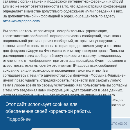
связаны с организацией и поддержкой интернет-конференций, и phpBB
Limited не несёт ответственности за то, что администрация конференций
определяет в качестве допустимого содержания и/или поведения в них.
За дополнительной информацией о phpBB обращайтесь по адресу
https://www.phpbb.com/
.
Вы соглашаетесь не размещать оскорбительных, угрожающих,
клеветнических сообщений, порнографических сообщений, призывов к
национальной розни и прочих сообщений, которые могут нарушить
законы вашей страны, страны, которая предоставляет услуги хостинга
для форумов «Форум на Флагмане» или международное право. Попытки
размещения таких сообщений могут привести к вашему немедленному
отключению от конференции, при этом ваш провайдер будет поставлен в
известность, если мы сочтём это нужным. IP-адреса всех сообщений
сохраняются для возможности проведения такой политики. Вы
соглашаетесь с тем, что администраторы форумов «Форум на Флагмане»
имеют право удалить, отредактировать, перенести или закрыть любую
тему в любое время по своему усмотрению. Как пользователь вы согласны
с тем, что введённая вами информация будет храниться в базе данных.
Хотя эта информация не будет открыта третьим лицам без вашего
разрешения, ни администрация конференции «Форум на Флагмане», ни
Этот сайт использует cookies для
phpBB Limited не может быть ответственна за действия хакеров, которые
могут привести к несанкционированному доступу к ней.
обеспечения своей корректной работы.
Подробнее
Список форумов
Удалить cookies
Часовой пояс:
UTC+03:00