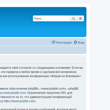
Поиск
Расширенный по
Регистрация
Вход
ерждаете своё согласие со следующими условиями. Если вы
 эти правила в любое время и сделаем всё возможное,
так как использование конференции «Форум на Флагмане»
ммное обеспечение phpBB», «www.phpbb.com», «phpBB
есу
www.phpbb.com
. Ограничения лицензии GPL для
ственности за то, что администрация конференций
есу
https://www.phpbb.com/
.
циональной розни и прочих сообщений, которые могут