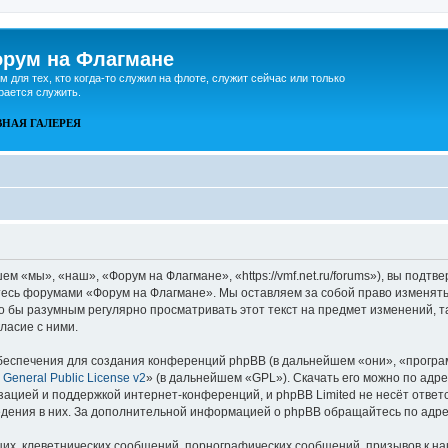
рум на Флагмане
м для тех, кто когда-то служил на флоте, служит сейчас или только
рается служить.
ВНАЯ
ГАЛЕРЕЯ
 «мы», «наш», «Форум на Флагмане», «https://vmf.net.ru/forums»), вы подтв
йтесь форумами «Форум на Флагмане». Мы оставляем за собой право изменять
ло бы разумным регулярно просматривать этот текст на предмет изменений, 
ласие с ними.
еспечения для создания конференций phpBB (в дальнейшем «они», «програ
General Public License v2
» (в дальнейшем «GPL»). Скачать его можно по адр
зацией и поддержкой интернет-конференций, и phpBB Limited не несёт ответ
ведения в них. За дополнительной информацией о phpBB обращайтесь по адр
их, клеветнических сообщений, порнографических сообщений, призывов к на