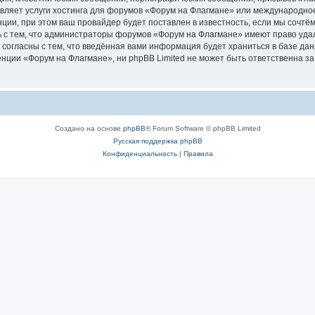
авляет услуги хостинга для форумов «Форум на Флагмане» или международно
ии, при этом ваш провайдер будет поставлен в известность, если мы сочтём
 с тем, что администраторы форумов «Форум на Флагмане» имеют право удал
 согласны с тем, что введённая вами информация будет храниться в базе да
ции «Форум на Флагмане», ни phpBB Limited не может быть ответственна за д
Создано на основе
phpBB
® Forum Software © phpBB Limited
Русская поддержка phpBB
Конфиденциальность
|
Правила