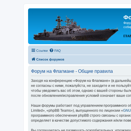
Фо
Фору
соби
ГЛА
Ссылки
FAQ
Список форумов
Форум на Флагмане - Общие правила
Заходя на конференцию «Форум на Флагмане» (в дальнейшем
не согласны с ними, пожалуйста, не заходите и не пользу
чтобы уведомить вас об этом, однако с вашей стороны бы
после обновления/исправления условий означает ваше сог
Наши форумы работают под управлением программного об
Limited», «phpBB Teams»), выпущенного по лицензии «
GNU 
программного обеспечения phpBB строго связаны с органи
определяет в качестве допустимого содержания и/или по
Вы соглашаетесь не размещать оскорбительных, угрожающ