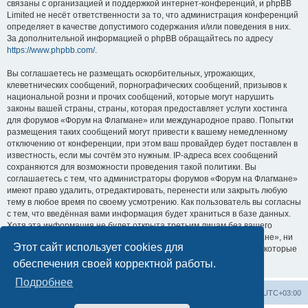
связаны с организацией и поддержкой интернет-конференций, и phpBB
Limited не несёт ответственности за то, что администрация конференций
определяет в качестве допустимого содержания и/или поведения в них.
За дополнительной информацией о phpBB обращайтесь по адресу
https://www.phpbb.com/
.
Вы соглашаетесь не размещать оскорбительных, угрожающих,
клеветнических сообщений, порнографических сообщений, призывов к
национальной розни и прочих сообщений, которые могут нарушить
законы вашей страны, страны, которая предоставляет услуги хостинга
для форумов «Форум на Флагмане» или международное право. Попытки
размещения таких сообщений могут привести к вашему немедленному
отключению от конференции, при этом ваш провайдер будет поставлен в
известность, если мы сочтём это нужным. IP-адреса всех сообщений
сохраняются для возможности проведения такой политики. Вы
соглашаетесь с тем, что администраторы форумов «Форум на Флагмане»
имеют право удалить, отредактировать, перенести или закрыть любую
тему в любое время по своему усмотрению. Как пользователь вы согласны
с тем, что введённая вами информация будет храниться в базе данных.
Хотя эта информация не будет открыта третьим лицам без вашего
разрешения, ни администрация конференции «Форум на Флагмане», ни
Этот сайт использует cookies для
phpBB Limited не может быть ответственна за действия хакеров, которые
могут привести к несанкционированному доступу к ней.
обеспечения своей корректной работы.
Подробнее
Список форумов
Удалить cookies
Часовой пояс:
UTC+03:00