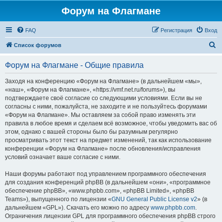
Форум на Флагмане
FAQ
Регистрация
Вход
П
Список форумов
о
Форум на Флагмане - Общие правила
и
с
Заходя на конференцию «Форум на Флагмане» (в дальнейшем «мы»,
«наш», «Форум на Флагмане», «https://vmf.net.ru/forums»), вы
к
подтверждаете своё согласие со следующими условиями. Если вы не
согласны с ними, пожалуйста, не заходите и не пользуйтесь форумами
«Форум на Флагмане». Мы оставляем за собой право изменять эти
правила в любое время и сделаем всё возможное, чтобы уведомить вас об
этом, однако с вашей стороны было бы разумным регулярно
просматривать этот текст на предмет изменений, так как использование
конференции «Форум на Флагмане» после обновления/исправления
условий означает ваше согласие с ними.
Наши форумы работают под управлением программного обеспечения
для создания конференций phpBB (в дальнейшем «они», «программное
обеспечение phpBB», «www.phpbb.com», «phpBB Limited», «phpBB
Teams»), выпущенного по лицензии «
GNU General Public License v2
» (в
дальнейшем «GPL»). Скачать его можно по адресу
www.phpbb.com
.
Ограничения лицензии GPL для программного обеспечения phpBB строго