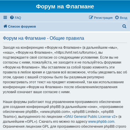
Форум на Флагмане
FAQ
Регистрация
Вход
П
Список форумов
о
Форум на Флагмане - Общие правила
и
с
Заходя на конференцию «Форум на Флагмане» (в дальнейшем «мы»,
«наш», «Форум на Флагмане», «https://vmf.net.ru/forums»), вы
к
подтверждаете своё согласие со следующими условиями. Если вы не
согласны с ними, пожалуйста, не заходите и не пользуйтесь форумами
«Форум на Флагмане». Мы оставляем за собой право изменять эти
правила в любое время и сделаем всё возможное, чтобы уведомить вас об
этом, однако с вашей стороны было бы разумным регулярно
просматривать этот текст на предмет изменений, так как использование
конференции «Форум на Флагмане» после обновления/исправления
условий означает ваше согласие с ними.
Наши форумы работают под управлением программного обеспечения
для создания конференций phpBB (в дальнейшем «они», «программное
обеспечение phpBB», «www.phpbb.com», «phpBB Limited», «phpBB
Teams»), выпущенного по лицензии «
GNU General Public License v2
» (в
дальнейшем «GPL»). Скачать его можно по адресу
www.phpbb.com
.
Ограничения лицензии GPL для программного обеспечения phpBB строго