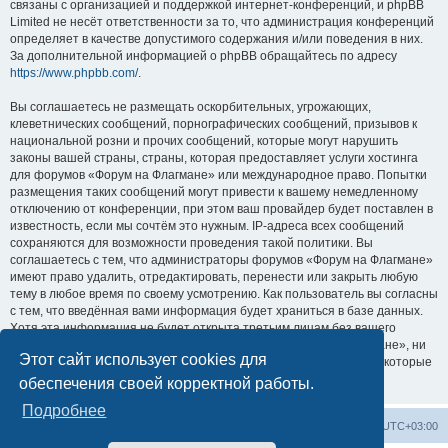
связаны с организацией и поддержкой интернет-конференций, и phpBB
Limited не несёт ответственности за то, что администрация конференций
определяет в качестве допустимого содержания и/или поведения в них.
За дополнительной информацией о phpBB обращайтесь по адресу
https://www.phpbb.com/
.
Вы соглашаетесь не размещать оскорбительных, угрожающих,
клеветнических сообщений, порнографических сообщений, призывов к
национальной розни и прочих сообщений, которые могут нарушить
законы вашей страны, страны, которая предоставляет услуги хостинга
для форумов «Форум на Флагмане» или международное право. Попытки
размещения таких сообщений могут привести к вашему немедленному
отключению от конференции, при этом ваш провайдер будет поставлен в
известность, если мы сочтём это нужным. IP-адреса всех сообщений
сохраняются для возможности проведения такой политики. Вы
соглашаетесь с тем, что администраторы форумов «Форум на Флагмане»
имеют право удалить, отредактировать, перенести или закрыть любую
тему в любое время по своему усмотрению. Как пользователь вы согласны
с тем, что введённая вами информация будет храниться в базе данных.
Хотя эта информация не будет открыта третьим лицам без вашего
разрешения, ни администрация конференции «Форум на Флагмане», ни
Этот сайт использует cookies для
phpBB Limited не может быть ответственна за действия хакеров, которые
могут привести к несанкционированному доступу к ней.
обеспечения своей корректной работы.
Подробнее
Список форумов
Удалить cookies
Часовой пояс:
UTC+03:00