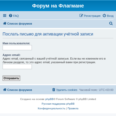
Форум на Флагмане
FAQ
Регистрация
Вход
П
Список форумов
о
Послать письмо для активации учётной записи
и
с
Имя пользователя:
к
Адрес email:
Адрес email, связанный с вашей учётной записью. Если вы не изменили его в
Личном разделе, то это адрес email, указанный вами при регистрации.
Список форумов
Удалить cookies
Часовой пояс:
UTC+03:00
Создано на основе
phpBB
® Forum Software © phpBB Limited
Русская поддержка phpBB
Конфиденциальность
|
Правила