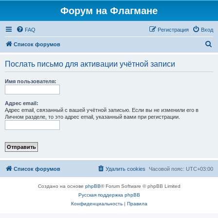
Форум на Флагмане
FAQ
Регистрация
Вход
П
Список форумов
о
Послать письмо для активации учётной записи
и
с
Имя пользователя:
к
Адрес email:
Адрес email, связанный с вашей учётной записью. Если вы не изменили его в
Личном разделе, то это адрес email, указанный вами при регистрации.
Список форумов
Удалить cookies
Часовой пояс:
UTC+03:00
Создано на основе
phpBB
® Forum Software © phpBB Limited
Русская поддержка phpBB
Конфиденциальность
|
Правила