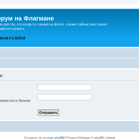
рум на Флагмане
м для тех, кто когда-то служил на флоте, служит сейчас или только
рается служить.
ВНАЯ
ГАЛЕРЕЯ
и
енили его в Личном
Создано на основе
phpBB
® Forum Software © phpBB Limited