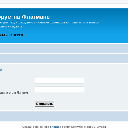
рум на Флагмане
м для тех, кто когда-то служил на флоте, служит сейчас или только
рается служить.
ВНАЯ
ГАЛЕРЕЯ
и
енили его в Личном
Создано на основе
phpBB
® Forum Software © phpBB Limited