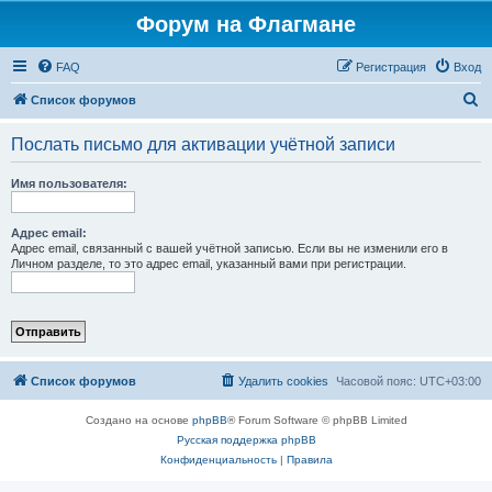
Форум на Флагмане
FAQ
Регистрация
Вход
П
Список форумов
о
Послать письмо для активации учётной записи
и
с
Имя пользователя:
к
Адрес email:
Адрес email, связанный с вашей учётной записью. Если вы не изменили его в
Личном разделе, то это адрес email, указанный вами при регистрации.
Список форумов
Удалить cookies
Часовой пояс:
UTC+03:00
Создано на основе
phpBB
® Forum Software © phpBB Limited
Русская поддержка phpBB
Конфиденциальность
|
Правила