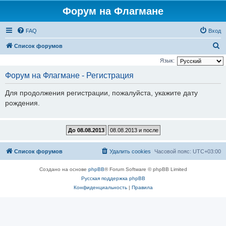
Форум на Флагмане
FAQ
Вход
П
Список форумов
о
Язык:
и
Форум на Флагмане - Регистрация
с
Для продолжения регистрации, пожалуйста, укажите дату
к
рождения.
Список форумов
Удалить cookies
Часовой пояс:
UTC+03:00
Создано на основе
phpBB
® Forum Software © phpBB Limited
Русская поддержка phpBB
Конфиденциальность
|
Правила