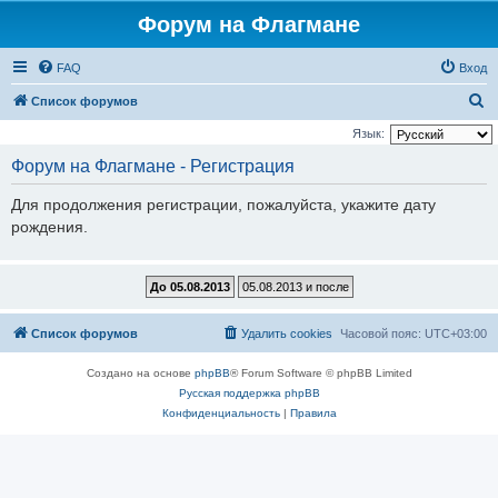
Форум на Флагмане
FAQ
Вход
П
Список форумов
о
Язык:
и
Форум на Флагмане - Регистрация
с
Для продолжения регистрации, пожалуйста, укажите дату
к
рождения.
Список форумов
Удалить cookies
Часовой пояс:
UTC+03:00
Создано на основе
phpBB
® Forum Software © phpBB Limited
Русская поддержка phpBB
Конфиденциальность
|
Правила