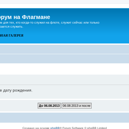
рум на Флагмане
м для тех, кто когда-то служил на флоте, служит сейчас или только
рается служить.
ВНАЯ
ГАЛЕРЕЯ
е дату рождения.
Создано на основе
phpBB
® Forum Software © phpBB Limited