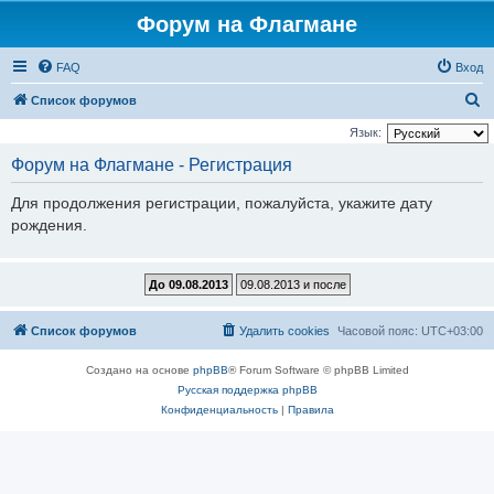
Форум на Флагмане
FAQ
Вход
П
Список форумов
о
Язык:
и
Форум на Флагмане - Регистрация
с
Для продолжения регистрации, пожалуйста, укажите дату
к
рождения.
Список форумов
Удалить cookies
Часовой пояс:
UTC+03:00
Создано на основе
phpBB
® Forum Software © phpBB Limited
Русская поддержка phpBB
Конфиденциальность
|
Правила