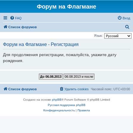
Форум на Флагмане
FAQ
Вход
П
Список форумов
о
Язык:
и
Форум на Флагмане - Регистрация
с
Для продолжения регистрации, пожалуйста, укажите дату
к
рождения.
Список форумов
Удалить cookies
Часовой пояс:
UTC+03:00
Создано на основе
phpBB
® Forum Software © phpBB Limited
Русская поддержка phpBB
Конфиденциальность
|
Правила