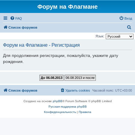
Форум на Флагмане
FAQ
Вход
П
Список форумов
о
Язык:
и
Форум на Флагмане - Регистрация
с
Для продолжения регистрации, пожалуйста, укажите дату
к
рождения.
Список форумов
Удалить cookies
Часовой пояс:
UTC+03:00
Создано на основе
phpBB
® Forum Software © phpBB Limited
Русская поддержка phpBB
Конфиденциальность
|
Правила