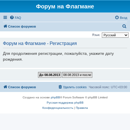
Форум на Флагмане
FAQ
Вход
П
Список форумов
о
Язык:
и
Форум на Флагмане - Регистрация
с
Для продолжения регистрации, пожалуйста, укажите дату
к
рождения.
Список форумов
Удалить cookies
Часовой пояс:
UTC+03:00
Создано на основе
phpBB
® Forum Software © phpBB Limited
Русская поддержка phpBB
Конфиденциальность
|
Правила