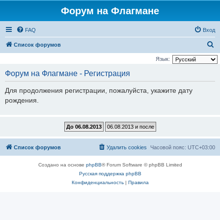
Форум на Флагмане
FAQ
Вход
П
Список форумов
о
Язык:
и
Форум на Флагмане - Регистрация
с
Для продолжения регистрации, пожалуйста, укажите дату
к
рождения.
Список форумов
Удалить cookies
Часовой пояс:
UTC+03:00
Создано на основе
phpBB
® Forum Software © phpBB Limited
Русская поддержка phpBB
Конфиденциальность
|
Правила