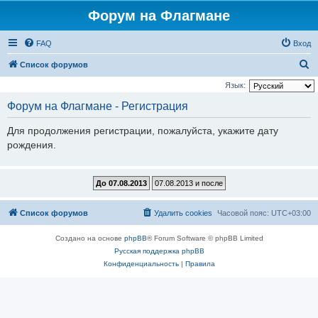
Форум на Флагмане
FAQ
Вход
П
Список форумов
о
Язык:
и
Форум на Флагмане - Регистрация
с
Для продолжения регистрации, пожалуйста, укажите дату
к
рождения.
Список форумов
Удалить cookies
Часовой пояс:
UTC+03:00
Создано на основе
phpBB
® Forum Software © phpBB Limited
Русская поддержка phpBB
Конфиденциальность
|
Правила